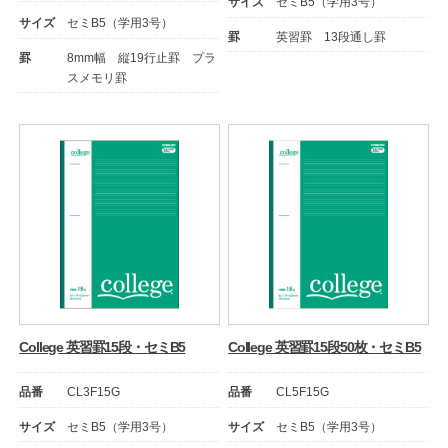
サイズ
セミB5（学用3号）
サイズ
セミB5（学用3号）
罫
英習罫 13段通し罫
罫
8mm幅 縦19行止罫 プラ
スメモリ罫
教職員の皆さまへ
法人のお客様へ
College 英習罫15段・セミB5
College 英習罫15段50枚・セミB5
OEMご希望の方へ
品番
CL3F15G
品番
CL5F15G
サイズ
セミB5（学用3号）
サイズ
セミB5（学用3号）