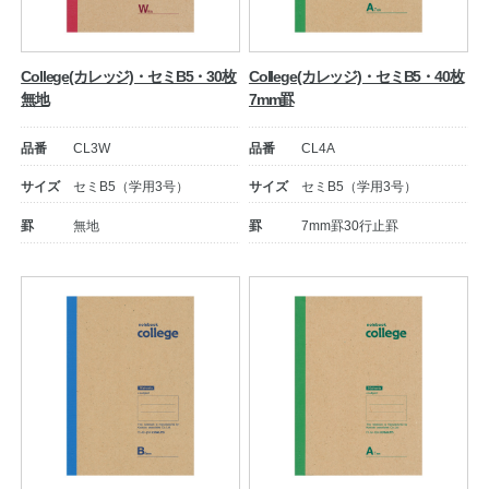
College(カレッジ)・セミB5・30枚
College(カレッジ)・セミB5・40枚
無地
7mm罫
品番
CL3W
品番
CL4A
サイズ
セミB5（学用3号）
サイズ
セミB5（学用3号）
罫
無地
罫
7mm罫30行止罫