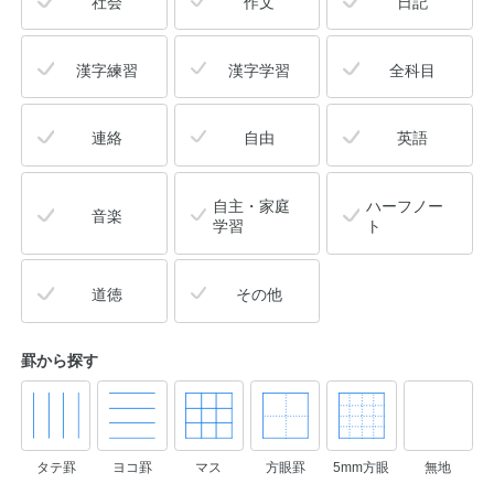
社会
作文
日記
漢字練習
漢字学習
全科目
連絡
自由
英語
自主・家庭
ハーフノー
音楽
学習
ト
道徳
その他
罫から探す
タテ罫
ヨコ罫
マス
方眼罫
5mm方眼
無地