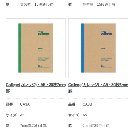
罫
英習罫 15段通し罫
罫
英習罫 15段通し罫
公式アカウント
日本ノート
College(カレッジ)・A5・30枚7mm
College(カレッジ)・A5・30枚6mm
罫
罫
品番
CA3A
品番
CA3B
サイズ
A5
サイズ
A5
罫
7mm罫25行止罫
罫
6mm罫29行止罫