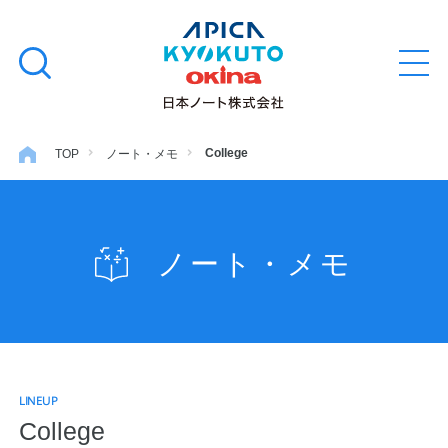
本
学習帳
検
文
メ
索
ニ
へ
ュ
す
ス
ー
学用品
を
る
キ
College
TOP
ノート・メモ
開
閉
ッ
ノート・メモ
プ
ノート・メモ
ファイル・バインダー
日用・事務用品
LINEUP
特集・コラム
College