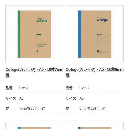
College(カレッジ)・A5・50枚7mm
College(カレッジ)・A5・50枚6mm
罫
罫
品番
CA5A
品番
CA5B
サイズ
A5
サイズ
A5
罫
7mm罫25行止罫
罫
6mm罫29行止罫