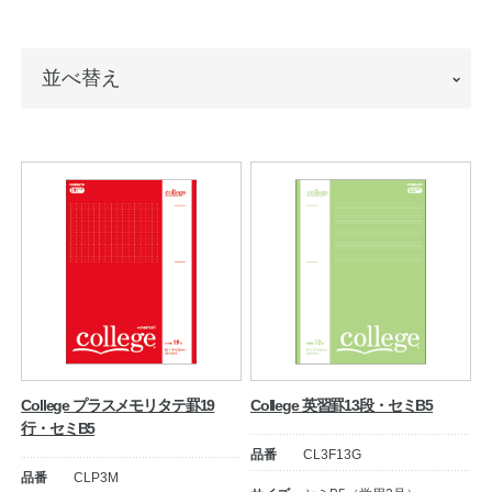
ノートの豆知識
並
並べ替え
探求・自主学習のすすめ
べ
工場フォトツアー
替
え
アンケート
公式オンラインショップ
企業情報
SDGsと未来
カタログ
お知らせ
College プラスメモリタテ罫19
College 英習罫13段・セミB5
行・セミB5
お問い合わせ
プライバシーポリシー
品番
CL3F13G
品番
CLP3M
English