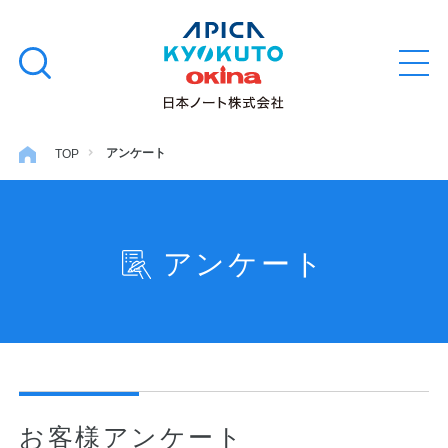
本
学習帳
検
文
メ
索
ニ
へ
ュ
す
ス
ー
学用品
を
る
キ
アンケート
TOP
開
閉
ッ
ノート・メモ
プ
アンケート
ファイル・バインダー
日用・事務用品
特集・コラム
お客様アンケート