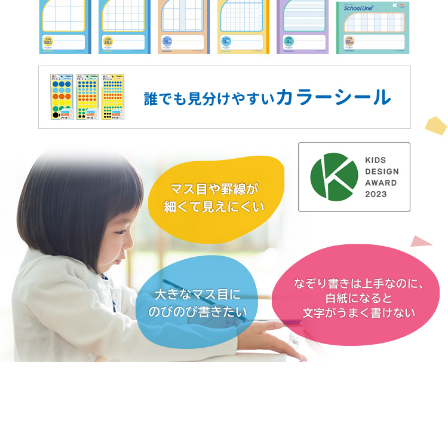
理
ノートの豆知識
的
探求・自主学習のすすめ
配
工場フォトツアー
慮
の
アンケート
た
め
公式オンラインショップ
の
ノ
ー
企業情報
SDGsと未来
ト
カタログ
お知らせ
お問い合わせ
プライバシーポリシー
English