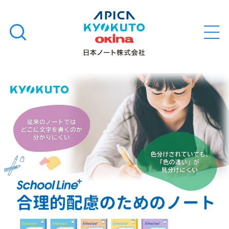
本
学習帳
検
文
メ
索
ニ
へ
ュ
す
ス
ー
学用品
を
る
キ
ス
開
閉
ッ
ク
ノート・メモ
プ
ー
ル
ファイル・バインダー
ラ
イ
日用・事務用品
ン
プ
ラ
特集・コラム
ス
合