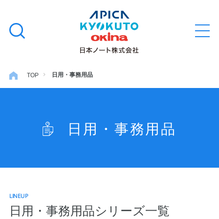
本
学習帳
検
文
メ
索
ニ
へ
ュ
す
ス
ー
学用品
を
る
キ
日用・事務用品
TOP
開
閉
ッ
ノート・メモ
プ
日用・事務用品
ファイル・バインダー
日用・事務用品
LINEUP
特集・コラム
日用・事務用品シリーズ一覧