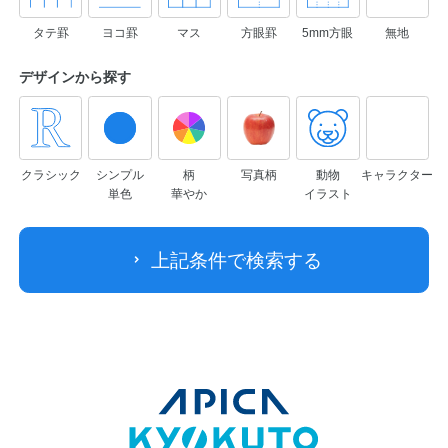
タテ罫
ヨコ罫
マス
方眼罫
5mm方眼
無地
デザインから
探す
クラシック
シンプル
柄
写真柄
動物
キャラクター
単色
華やか
イラスト
上記条件で検索する