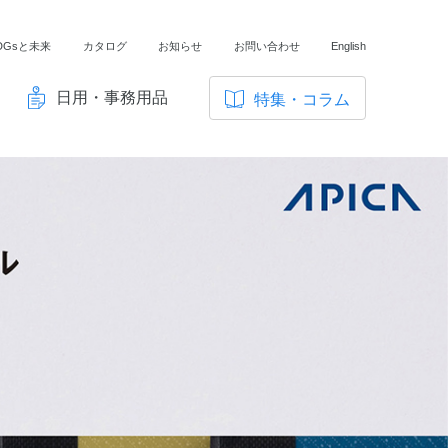
DGsと未来
カタログ
お知らせ
お問い合わせ
English
日用・事務用品
特集・コラム
サ
イ
ノートの豆知識
ト
探求・自主学習のすすめ
内
メ
工場フォトツアー
ニ
アンケート
ュ
ー