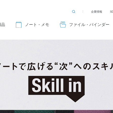
企業情報
S
検
索
す
用品
ノート・メモ
ファイル・バインダー
る