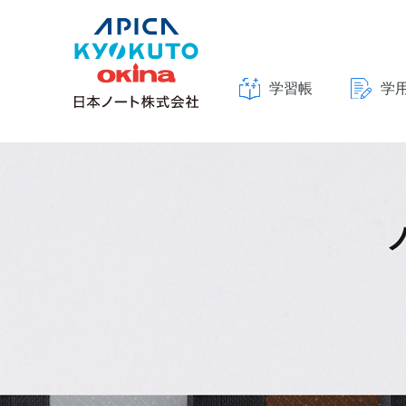
学習帳
学
本
文
S
へ
k
ス
i
キ
l
ッ
l
プ
i
n