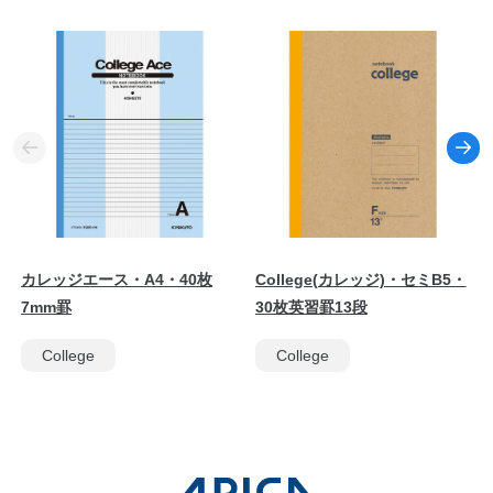
カレッジエース・A4・40枚
College(カレッジ)・セミB5・
7mm罫
30枚英習罫13段
College
College