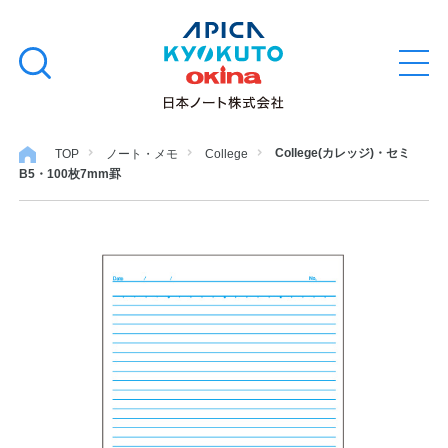
本
学習帳
検
文
メ
索
ニ
へ
ュ
す
ス
ー
学用品
を
る
キ
College(カレッジ)・セミ
TOP
ノート・メモ
College
開
B5・100枚7mm罫
閉
ッ
ノート・メモ
プ
ファイル・バインダー
日用・事務用品
特集・コラム