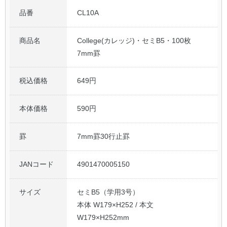
品番
CL10A
公式アカウント
商品名
College(カレッジ)・セミB5・100枚
日本ノート
7mm罫
税込価格
649円
本体価格
590円
罫
7mm罫30行止罫
JANコード
4901470005150
サイズ
セミB5（学用3号）
本体 W179×H252 / 本文
W179×H252mm