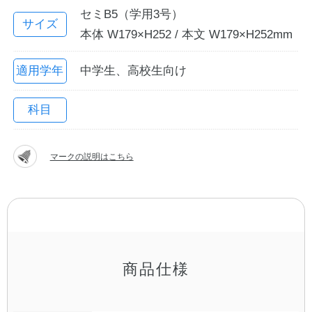
セミB5（学用3号）
サイズ
本体 W179×H252 / 本文 W179×H252mm
適用学年
中学生、高校生向け
科目
マークの説明はこちら
教職員の皆さまへ
法人のお客様へ
OEMご希望の方へ
商品仕様