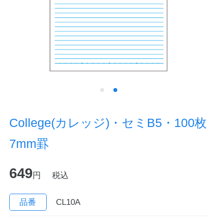
ノートの豆知識
探求・自主学習のすすめ
工場フォトツアー
アンケート
公式オンラインショップ
College(カレッジ)・セミB5・100枚
7mm罫
企業情報
SDGsと未来
649
カタログ
お知らせ
円
税込
お問い合わせ
プライバシーポリシー
品番
CL10A
English