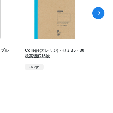
トブル
College(カレッジ)・セミB5・30
トムとジ
枚英習罫15段
束
College
Colleg