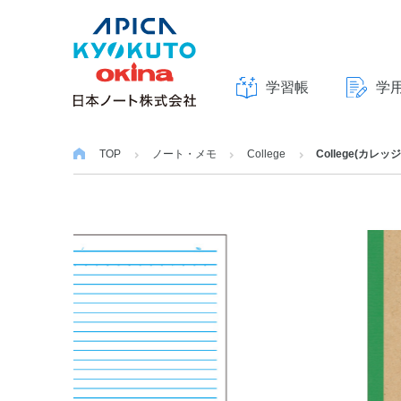
学習帳
学
本
文
TOP
ノート・メモ
College
College(カレッ
へ
ス
キ
ッ
プ