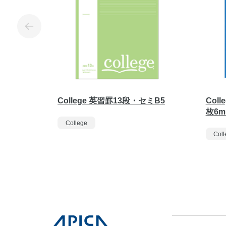
College 英習罫13段・セミB5
Col
枚6
College
Coll