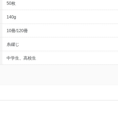
50枚
140g
10冊/120冊
糸綴じ
中学生、高校生