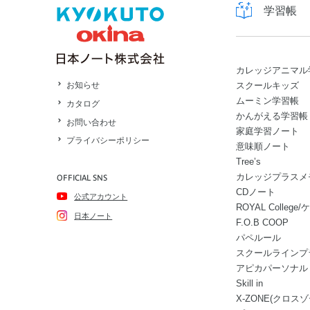
学習帳
カレッジアニマル
スクールキッズ
お知らせ
ムーミン学習帳
カタログ
かんがえる学習帳
お問い合わせ
家庭学習ノート
プライバシーポリシー
意味順ノート
Tree’s
カレッジプラスメ
OFFICIAL SNS
CDノート
公式アカウント
ROYAL Colle
日本ノート
F.O.B COOP
パペルール
スクールラインプ
アピカパーソナル
Skill in
X-ZONE(クロスゾ