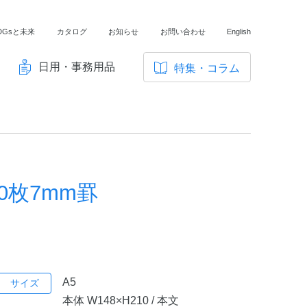
DGsと未来
カタログ
お知らせ
お問い合わせ
English
日用・事務用品
特集・コラム
サ
イ
ノートの豆知識
ト
探求・自主学習のすすめ
内
メ
工場フォトツアー
ニ
50枚7mm罫
アンケート
ュ
ー
A5
サイズ
本体 W148×H210 / 本文