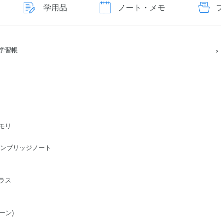
学用品
ノート・メモ
学習帳
モリ
ge/ケンブリッジノート
ラス
ーン)