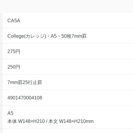
CA5A
College(カレッジ)・A5・50枚7mm罫
275円
250円
7mm罫25行止罫
4901470004108
A5
本体 W148×H210 / 本文 W148×H210mm