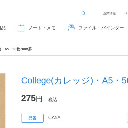
企業情報
S
検
索
す
用品
ノート・メモ
ファイル・バインダー
る
ジ)・A5・50枚7mm罫
College(カレッジ)・A5・
275
円
税込
CA5A
品番