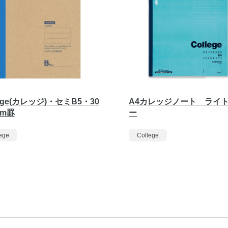
lege(カレッジ)・セミB5・30
A4カレッジノート ライ
mm罫
ー
ege
College