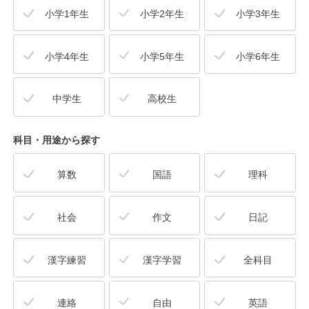
小学1年生
小学2年生
小学3年生
公式アカウント
小学4年生
小学5年生
小学6年生
日本ノート
中学生
高校生
科目・用途
から探す
算数
国語
理科
社会
作文
日記
漢字練習
漢字学習
全科目
連絡
自由
英語