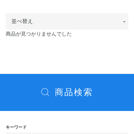
ノートの豆知識
並
並べ替え
探求・自主学習のすすめ
べ
商品が見つかりませんでした
工場フォトツアー
替
え
アンケート
公式オンラインショップ
商品検索
企業情報
SDGsと未来
カタログ
お知らせ
お問い合わせ
プライバシーポリシー
キーワード
English