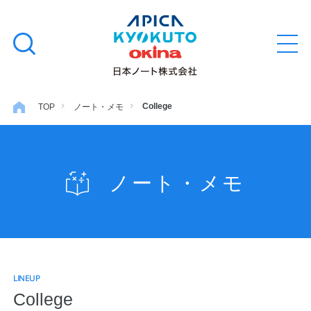
本
学習帳
検
文
メ
索
ニ
へ
ュ
す
ス
ー
学用品
を
る
キ
College
TOP
ノート・メモ
開
閉
ッ
ノート・メモ
プ
ノート・メモ
ファイル・バインダー
日用・事務用品
LINEUP
特集・コラム
College