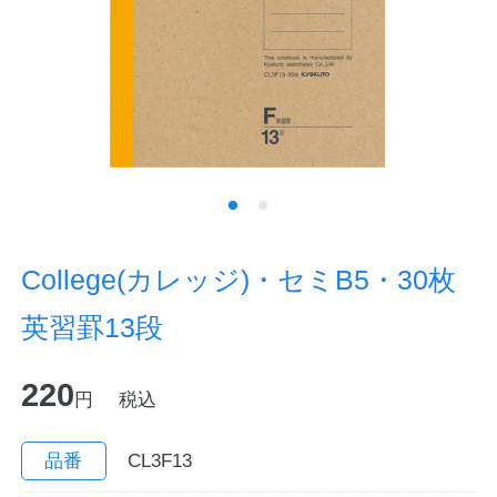
ノートの豆知識
探求・自主学習のすすめ
工場フォトツアー
アンケート
公式オンラインショップ
College(カレッジ)・セミB5・30枚
英習罫13段
企業情報
SDGsと未来
220
カタログ
お知らせ
円
税込
お問い合わせ
プライバシーポリシー
品番
CL3F13
English