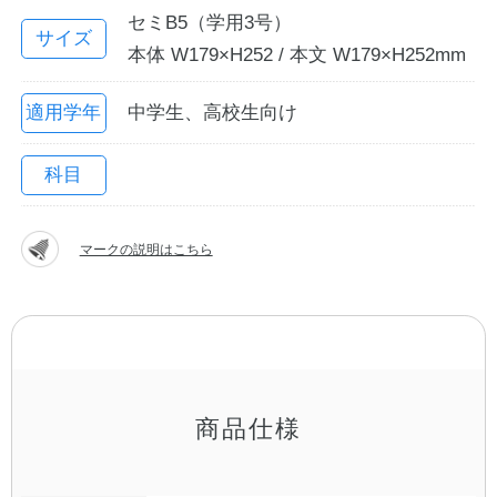
セミB5（学用3号）
サイズ
本体 W179×H252 / 本文 W179×H252mm
適用学年
中学生、高校生向け
科目
マークの説明はこちら
教職員の皆さまへ
法人のお客様へ
OEMご希望の方へ
商品仕様