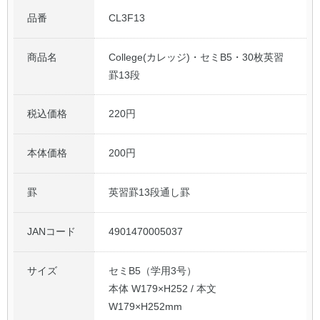
品番
CL3F13
公式アカウント
商品名
College(カレッジ)・セミB5・30枚英習
日本ノート
罫13段
税込価格
220円
本体価格
200円
罫
英習罫13段通し罫
JANコード
4901470005037
サイズ
セミB5（学用3号）
本体 W179×H252 / 本文
W179×H252mm