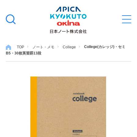
本
学習帳
検
文
メ
索
ニ
へ
ュ
す
ス
ー
学用品
を
る
キ
College(カレッジ)・セミ
TOP
ノート・メモ
College
開
B5・30枚英習罫13段
閉
ッ
ノート・メモ
プ
ファイル・バインダー
日用・事務用品
特集・コラム