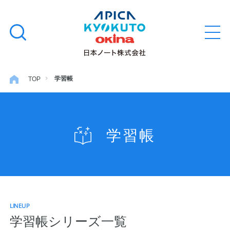
本
学習帳
検
文
メ
索
ニ
へ
ュ
す
ス
ー
学用品
を
る
キ
学習帳
TOP
開
閉
ッ
ノート・メモ
プ
学習帳
ファイル・バインダー
日用・事務用品
LINEUP
特集・コラム
学習帳シリーズ一覧