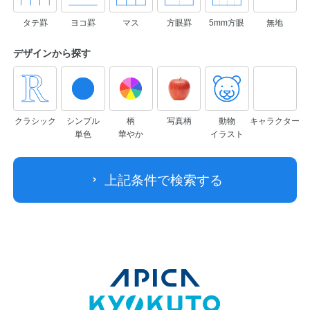
タテ罫
ヨコ罫
マス
方眼罫
5mm方眼
無地
デザインから
探す
クラシック
シンプル
柄
写真柄
動物
キャラクター
単色
華やか
イラスト
上記条件で検索する