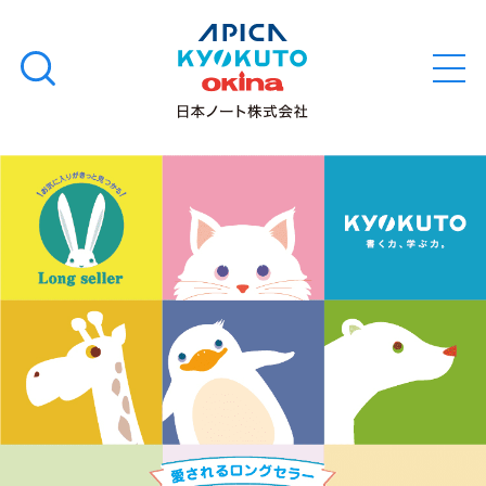
本
学習帳
検
文
メ
索
ニ
へ
ュ
す
ス
ー
学用品
を
る
キ
カ
開
閉
ッ
レ
ノート・メモ
プ
ッ
ジ
ファイル・バインダー
ア
ニ
日用・事務用品
マ
ル
学
特集・コラム
習
帳