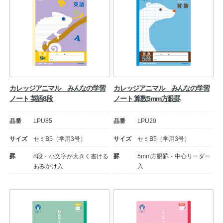
カレッジアニマル みんなの学習
カレッジアニマル みんなの学習
ノート 英語8段
ノート 算数5mm方眼罫
品番
LPU85
品番
LPU20
サイズ
セミB5（学用3号）
サイズ
セミB5（学用3号）
罫
8段・小文字が大きく書ける
罫
5mm方眼罫・中心リーダー
あみかけ入
入