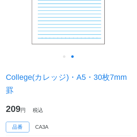
ノートの豆知識
探求・自主学習のすすめ
工場フォトツアー
アンケート
公式オンラインショップ
College(カレッジ)・A5・30枚7mm
罫
企業情報
SDGsと未来
209
カタログ
お知らせ
円
税込
お問い合わせ
プライバシーポリシー
品番
CA3A
English