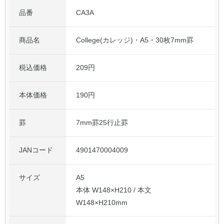
品番
CA3A
公式アカウント
商品名
College(カレッジ)・A5・30枚7mm罫
日本ノート
税込価格
209円
本体価格
190円
罫
7mm罫25行止罫
JANコード
4901470004009
サイズ
A5
本体 W148×H210 / 本文
W148×H210mm