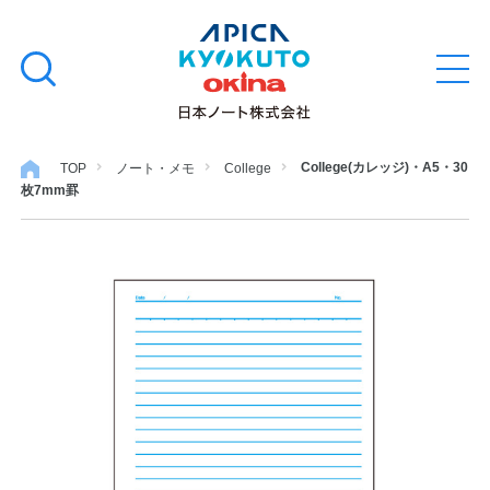
本
学習帳
検
文
メ
索
ニ
へ
ュ
す
ス
ー
学用品
を
る
キ
College(カレッジ)・A5・30
TOP
ノート・メモ
College
開
枚7mm罫
閉
ッ
ノート・メモ
プ
ファイル・バインダー
日用・事務用品
特集・コラム