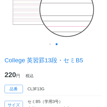
ノートの豆知識
探求・自主学習のすすめ
工場フォトツアー
アンケート
公式オンラインショップ
College 英習罫13段・セミB5
企業情報
SDGsと未来
220
円
税込
カタログ
お知らせ
品番
CL3F13G
お問い合わせ
プライバシーポリシー
セミB5（学用3号）
English
サイズ