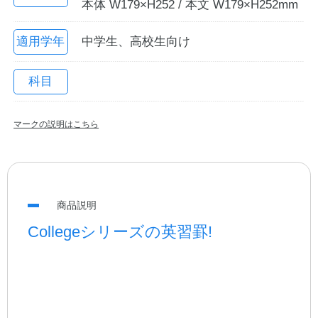
本体 W179×H252 / 本文 W179×H252mm
適用学年
中学生、高校生向け
科目
マークの説明はこちら
教職員の皆さまへ
商品説明
法人のお客様へ
Collegeシリーズの英習罫!
OEMご希望の方へ