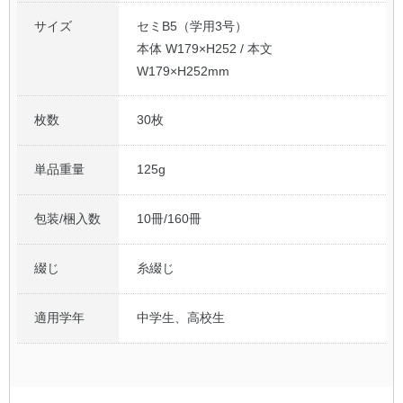
サイズ
セミB5（学用3号）
本体 W179×H252 / 本文
W179×H252mm
枚数
30枚
単品重量
125g
包装/梱入数
10冊/160冊
綴じ
糸綴じ
適用学年
中学生、高校生