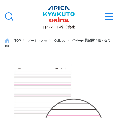
本
学習帳
検
文
メ
索
ニ
へ
ュ
す
ス
ー
学用品
を
る
キ
College 英習罫13段・セミ
TOP
ノート・メモ
College
開
B5
閉
ッ
ノート・メモ
プ
ファイル・バインダー
日用・事務用品
特集・コラム