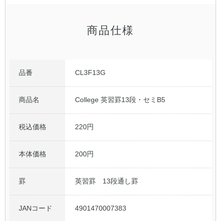
公式アカウント
商品仕様
日本ノート
品番
CL3F13G
商品名
College 英習罫13段・セミB5
税込価格
220円
本体価格
200円
罫
英習罫 13段通し罫
JANコード
4901470007383