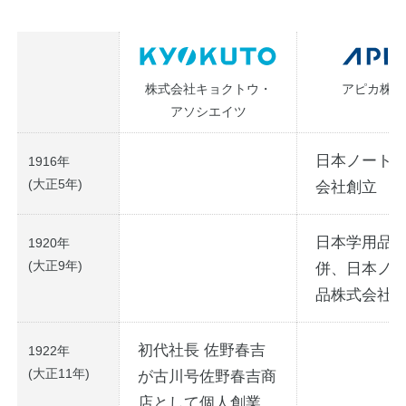
ノートの豆知識
探求・自主学習のすすめ
株式会社キョクトウ・
アピカ株式
工場フォトツアー
アソシエイツ
アンケート
日本ノート
1916年
(大正5年)
会社創立
公式オンラインショップ
日本学用品(
1920年
(大正9年)
併、日本ノ
企業情報
SDGsと未来
品株式会社
カタログ
お知らせ
初代社長 佐野春吉
1922年
お問い合わせ
プライバシーポリシー
(大正11年)
が古川号佐野春吉商
English
店として個人創業