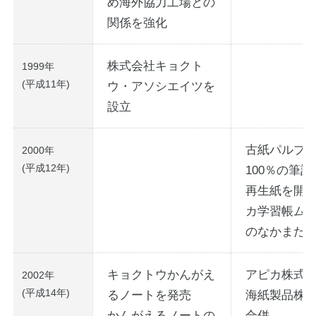
め海外協力工場との
関係を強化
株式会社キョクト
1999年
(平成11年)
ウ・アソシエイツを
設立
古紙パルプ
2000年
(平成12年)
100％の筆
再生紙を開
カ学習帳ム
のなかまた
キョクトウかんがえ
アピカ株式
2002年
(平成14年)
るノートを発売
海紙製品株
かんがえるノートの
合併