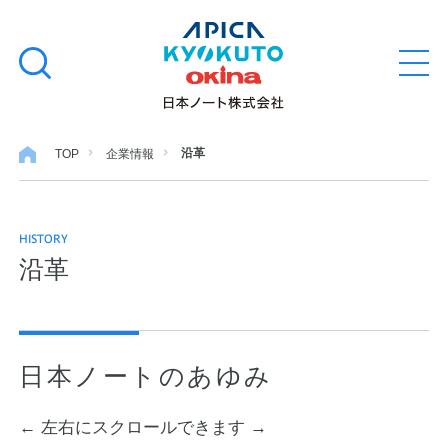
本
学習帳
検
文
メ
索
ニ
へ
ュ
す
ス
ー
学用品
を
る
キ
沿革
TOP
企業情報
開
閉
ッ
ノート・メモ
プ
HISTORY
ファイル・バインダー
沿革
日用・事務用品
日本ノートのあゆみ
特集・コラム
← 左右にスクロールできます →