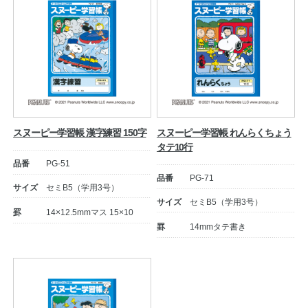
スヌーピー学習帳 漢字練習 150字
スヌーピー学習帳 れんらくちょう
タテ10行
品番
PG-51
品番
PG-71
サイズ
セミB5（学用3号）
サイズ
セミB5（学用3号）
罫
14×12.5mmマス 15×10
罫
14mmタテ書き