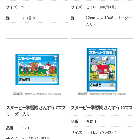
サイズ
A6
サイズ
セミB5（学用3号）
罫
ヨコ書き
罫
22mmマス 10×6（リーダー
入り）
教職員の皆さまへ
法人のお客様へ
スヌーピー学習帳 さんすう 7マス
スヌーピー学習帳 さんすう 14マス
リーダー入り
OEMご希望の方へ
品番
PG2-1
品番
PG-1
サイズ
セミB5（学用3号）