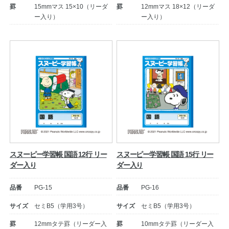
罫
15mmマス 15×10（リーダ
罫
12mmマス 18×12（リーダ
ー入り）
ー入り）
スヌーピー学習帳 国語 12行 リー
スヌーピー学習帳 国語 15行 リー
ダー入り
ダー入り
品番
PG-15
品番
PG-16
サイズ
セミB5（学用3号）
サイズ
セミB5（学用3号）
罫
12mmタテ罫（リーダー入
罫
10mmタテ罫（リーダー入