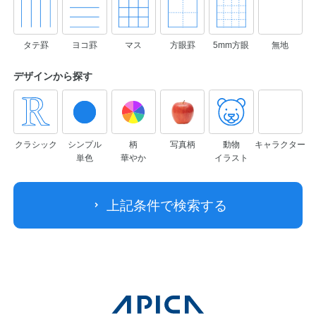
タテ罫
ヨコ罫
マス
方眼罫
5mm方眼
無地
デザインから
探す
クラシック
シンプル
柄
写真柄
動物
キャラクター
単色
華やか
イラスト
上記条件で検索する