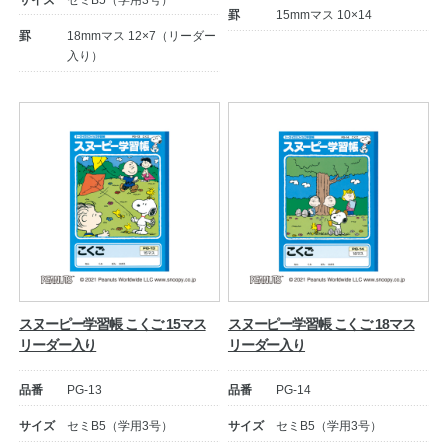
サイズ
セミB5（学用3号）
罫
15mmマス 10×14
罫
18mmマス 12×7（リーダー
公式アカウント
入り）
日本ノート
スヌーピー学習帳 こくご 15マス
スヌーピー学習帳 こくご 18マス
リーダー入り
リーダー入り
品番
PG-13
品番
PG-14
サイズ
セミB5（学用3号）
サイズ
セミB5（学用3号）