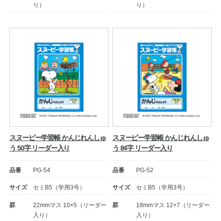
り）
り）
スヌーピー学習帳 かんじれんしゅ
スヌーピー学習帳 かんじれんしゅ
う 50字 リーダー入り
う 84字 リーダー入り
品番
PG-54
品番
PG-52
サイズ
セミB5（学用3号）
サイズ
セミB5（学用3号）
罫
22mmマス 10×5（リーダー
罫
18mmマス 12×7（リーダー
入り）
入り）