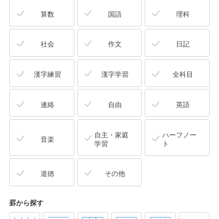
算数
国語
理科
社会
作文
日記
漢字練習
漢字学習
全科目
連絡
自由
英語
自主・家庭
ハーフノー
音楽
学習
ト
道徳
その他
罫から探す