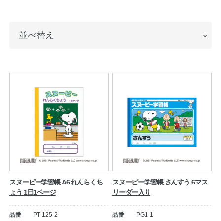
ノートの豆知識
並
並べ替え
探求・自主学習のすすめ
べ
工場フォトツアー
替
え
アンケート
公式オンラインショップ
企業情報
SDGsと未来
カタログ
お知らせ
スヌーピー学習帳 A6 れんらくち
スヌーピー学習帳 さんすう 6マス
ょう 1日1ページ
リーダー入り
お問い合わせ
プライバシーポリシー
品番
PT-125-2
品番
PG1-1
English