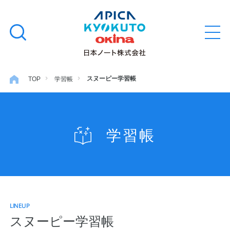
本
学習帳
検
文
メ
索
ニ
へ
ュ
す
ス
ー
学用品
を
る
キ
スヌーピー学習帳
TOP
学習帳
開
閉
ッ
ノート・メモ
プ
学習帳
ファイル・バインダー
日用・事務用品
LINEUP
特集・コラム
スヌーピー学習帳