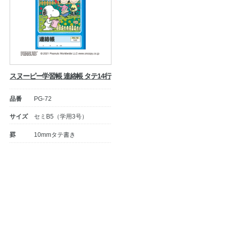
スヌーピー学習帳 連絡帳 タテ14行
品番
PG-72
サイズ
セミB5（学用3号）
罫
10mmタテ書き
投
稿
ナ