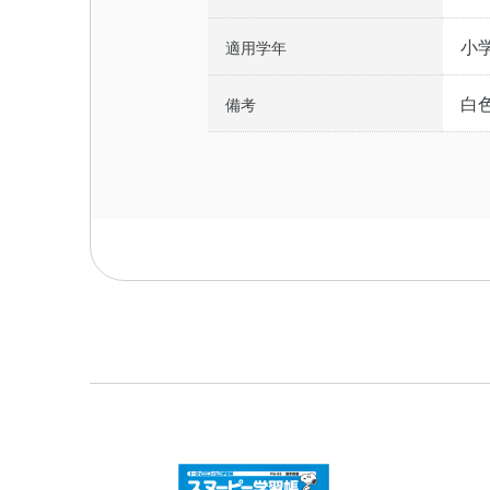
小
適用学年
白色
備考