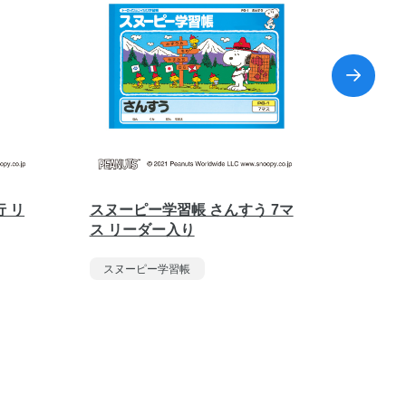
行 リ
スヌーピー学習帳 さんすう 7マ
スヌーピ
ス リーダー入り
行
スヌーピー学習帳
スヌー