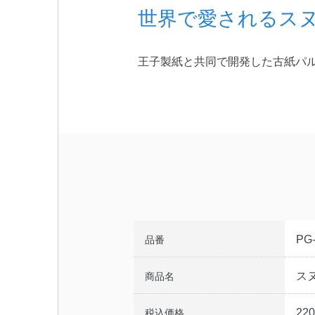
世界で愛されるス
王子製紙と共同で開発した古紙パル
PG
品番
ス
商品名
22
税込価格