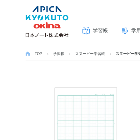
学習帳
学
本
文
TOP
学習帳
スヌーピー学習帳
スヌーピー学習
へ
ス
キ
ッ
プ