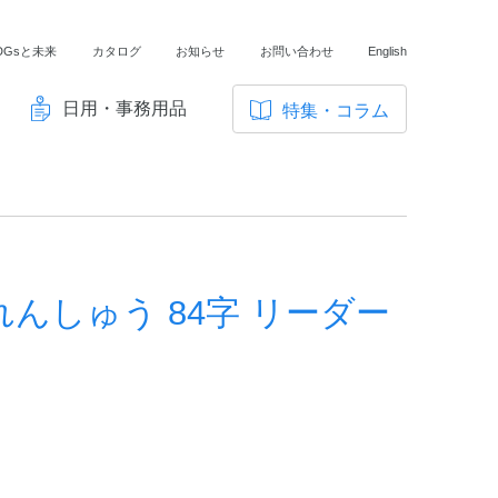
DGsと未来
カタログ
お知らせ
お問い合わせ
English
日用・事務用品
特集・コラム
サ
イ
ノートの豆知識
ト
探求・自主学習のすすめ
内
メ
工場フォトツアー
ニ
んしゅう 84字 リーダー
アンケート
ュ
ー