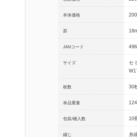
20
本体価格
18
罫
496
JANコード
セ
サイズ
W1
30
枚数
124
単品重量
10
包装/梱入数
糸
綴じ