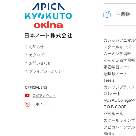
学習帳
カレッジアニマル
スクールキッズ
お知らせ
ムーミン学習帳
カタログ
かんがえる学習帳
お問い合わせ
家庭学習ノート
プライバシーポリシー
意味順ノート
Tree’s
カレッジプラスメ
OFFICIAL SNS
CDノート
公式アカウント
ROYAL Colle
日本ノート
F.O.B COOP
パペルール
スクールラインプ
アピカパーソナル
Skill in