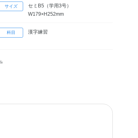
セミB5（学用3号）
サイズ
W179×H252mm
漢字練習
科目
ら