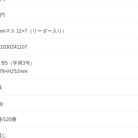
0円
mmマス 12×7（リーダー入り）
1030241107
ミB5（学用3号）
79×H252mm
枚
g
冊/120冊
綴じ