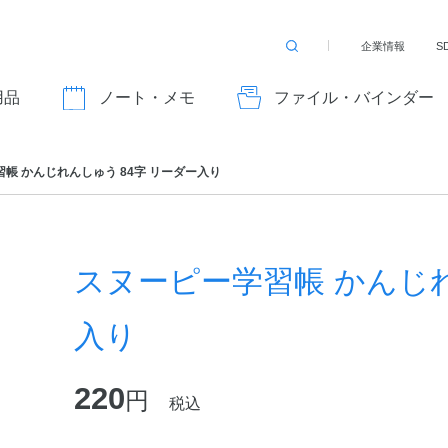
企業情報
S
検
索
す
用品
ノート・メモ
ファイル・バインダー
る
帳 かんじれんしゅう 84字 リーダー入り
スヌーピー学習帳 かんじれ
入り
220
円
税込