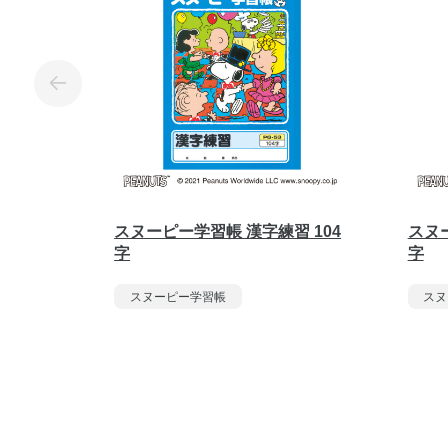
スヌーピー学習帳 漢字練習 104
スヌー
字
字
スヌーピー学習帳
スヌ