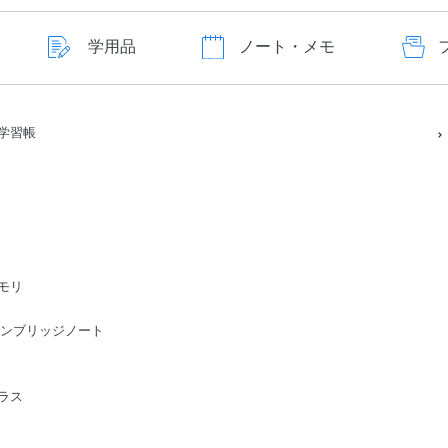
学用品
ノート・メモ
学習帳
モリ
ge/ケンブリッジノート
ラス