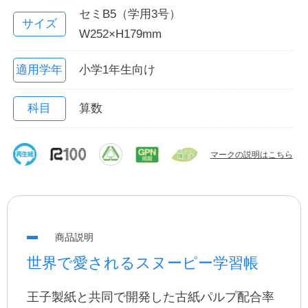
セミB5（学用3号）
サイズ
W252×H179mm
適用学年
小学1年生向け
科目
算数
マークの説明はこちら
教職員の皆さまへ
法人のお客様へ
商品説明
OEMご希望の方へ
世界で愛されるスヌーピー学習帳
王子製紙と共同で開発した古紙パルプ配合率