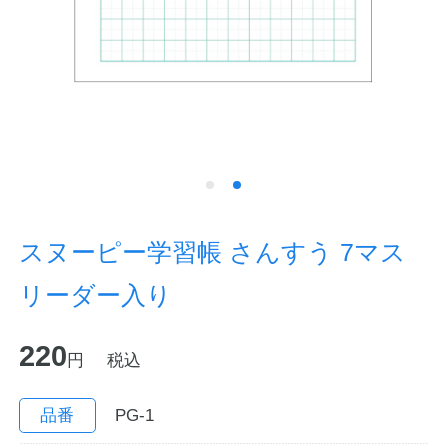
ノートの豆知識
探求・自主学習のすすめ
工場フォトツアー
アンケート
公式オンラインショップ
スヌーピー学習帳 さんすう 7マス
リーダー入り
企業情報
SDGsと未来
220
カタログ
お知らせ
円
税込
お問い合わせ
プライバシーポリシー
品番
PG-1
English