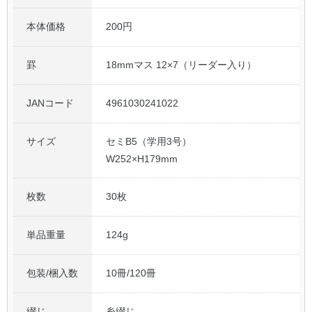
本体価格
200円
罫
18mmマス 12×7（リーダー入り）
JANコード
4961030241022
サイズ
セミB5（学用3号）
W252×H179mm
枚数
30枚
単品重量
124g
包装/梱入数
10冊/120冊
綴じ
糸綴じ