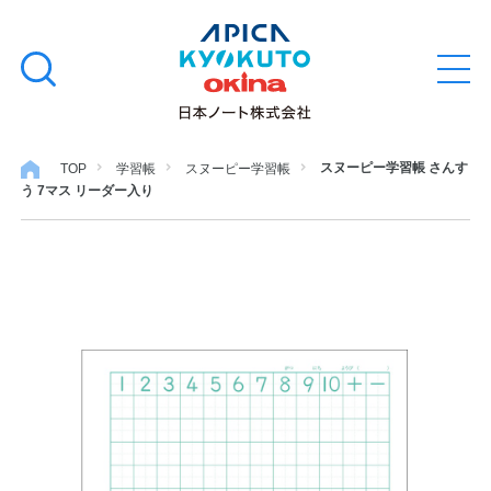
本
学習帳
検
文
メ
索
ニ
へ
ュ
す
ス
ー
学用品
を
る
キ
スヌーピー学習帳 さんす
TOP
学習帳
スヌーピー学習帳
開
う 7マス リーダー入り
閉
ッ
ノート・メモ
プ
ファイル・バインダー
日用・事務用品
特集・コラム