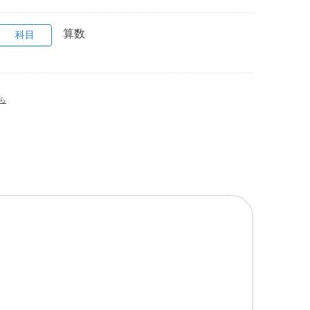
算数
科目
ら