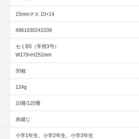
15mmマス 10×14
4961030241039
セミB5（学用3号）
W179×H252mm
30枚
124g
10冊/120冊
糸綴じ
小学1年生、小学2年生、小学3年生