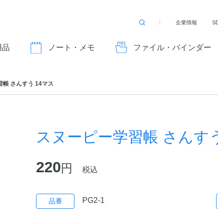
企業情報
S
検
索
す
用品
ノート・メモ
ファイル・バインダー
る
帳 さんすう 14マス
スヌーピー学習帳 さんすう
220
円
税込
PG2-1
品番