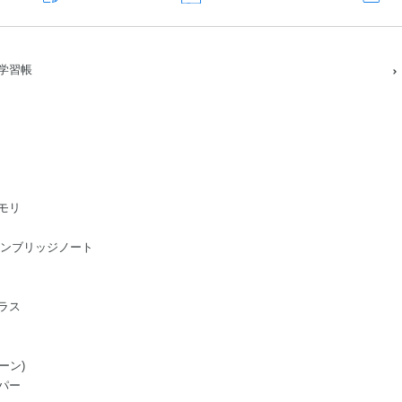
学習帳
モリ
ge/ケンブリッジノート
ラス
ーン)
パー