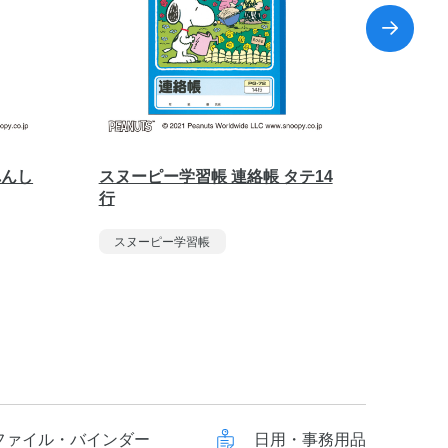
れんし
スヌーピー学習帳 連絡帳 タテ14
スヌーピ
行
字
スヌーピー学習帳
スヌー
ファイル・バインダー
日用・事務用品