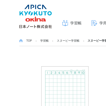
学習帳
学
本
文
TOP
学習帳
スヌーピー学習帳
スヌーピー学習
へ
ス
キ
ッ
プ