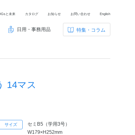
DGsと未来
カタログ
お知らせ
お問い合わせ
English
日用・事務用品
特集・コラム
サ
イ
ノートの豆知識
ト
探求・自主学習のすすめ
内
メ
工場フォトツアー
ニ
 14マス
アンケート
ュ
ー
セミB5（学用3号）
サイズ
W179×H252mm