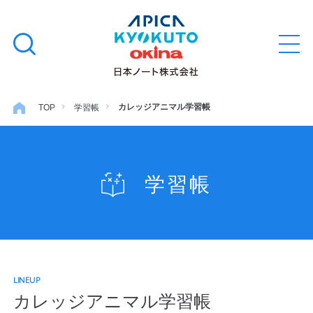
本
学習帳
検
文
メ
索
ニ
へ
ュ
す
ス
ー
学用品
を
る
キ
カレッジアニマル学習帳
TOP
学習帳
開
閉
ッ
ノート・メモ
プ
学習帳
ファイル・バインダー
日用・事務用品
LINEUP
特集・コラム
カレッジアニマル学習帳