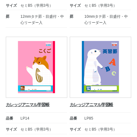
サイズ
セミB5（学用3号）
サイズ
セミB5（学用3号）
公式アカウント
罫
12mmタテ罫・目盛付・中
罫
10mmタテ罫・目盛付・中
心リーダー入
心リーダー入
日本ノート
カレッジアニマル学習帳
カレッジアニマル学習帳
品番
LP14
品番
LP85
サイズ
セミB5（学用3号）
サイズ
セミB5（学用3号）