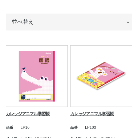
ノートの豆知識
並
並べ替え
探求・自主学習のすすめ
べ
工場フォトツアー
替
え
アンケート
公式オンラインショップ
企業情報
SDGsと未来
カタログ
お知らせ
カレッジアニマル学習帳
カレッジアニマル学習帳
お問い合わせ
プライバシーポリシー
品番
LP10
品番
LP103
English