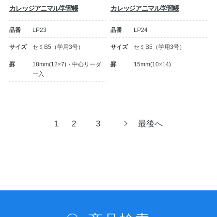
カレッジアニマル学習帳
カレッジアニマル学習帳
品番
LP23
品番
LP24
サイズ
セミB5（学用3号）
サイズ
セミB5（学用3号）
罫
18mm(12×7)・中心リーダ
罫
15mm(10×14)
ー入
投
1
2
3
最後へ
次
へ
稿
ナ
ビ
ゲ
ー
シ