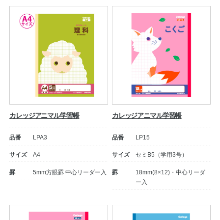
カレッジアニマル学習帳
カレッジアニマル学習帳
品番
LPA3
品番
LP15
サイズ
A4
サイズ
セミB5（学用3号）
罫
5mm方眼罫 中心リーダー入
罫
18mm(8×12)・中心リーダ
ー入