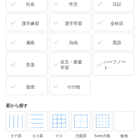
社会
作文
日記
漢字練習
漢字学習
全科目
連絡
自由
英語
自主・家庭
ハーフノー
音楽
学習
ト
道徳
その他
罫から探す
タテ罫
ヨコ罫
マス
方眼罫
5mm方眼
無地