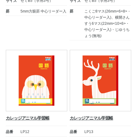
サイズ
セミB5（学用3号）
サイズ
セミB5（学用3号）
罫
5mm方眼罫 中心リーダー入
罫
こくご8マス(26mm<6×8>・
中心リーダー入)、横開さん
すう6マス(22mm<10×6>・
中心リーダー入)・じゆうち
ょう(無地)
教職員の皆さまへ
法人のお客様へ
OEMご希望の方へ
カレッジアニマル学習帳
カレッジアニマル学習帳
品番
LP12
品番
LP13