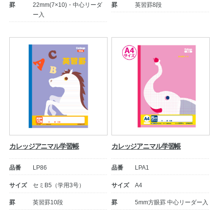
罫
22mm(7×10)・中心リーダ
罫
英習罫8段
ー入
カレッジアニマル学習帳
カレッジアニマル学習帳
品番
LP86
品番
LPA1
サイズ
セミB5（学用3号）
サイズ
A4
罫
英習罫10段
罫
5mm方眼罫 中心リーダー入