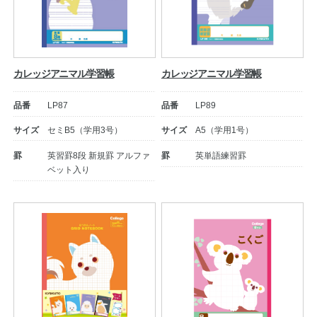
カレッジアニマル学習帳
カレッジアニマル学習帳
品番
LP87
品番
LP89
サイズ
セミB5（学用3号）
サイズ
A5（学用1号）
罫
英習罫8段 新規罫 アルファ
罫
英単語練習罫
ベット入り