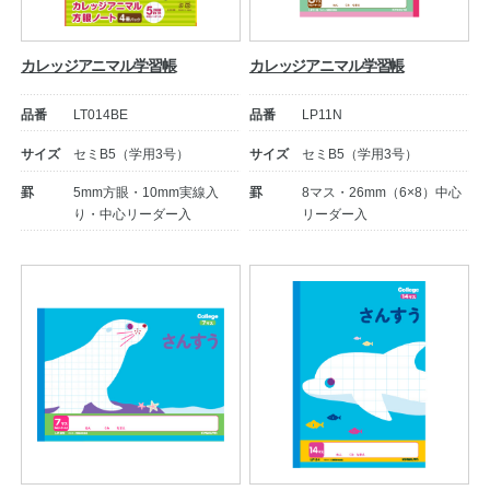
カレッジアニマル学習帳
カレッジアニマル学習帳
品番
LT014BE
品番
LP11N
サイズ
セミB5（学用3号）
サイズ
セミB5（学用3号）
罫
5mm方眼・10mm実線入
罫
8マス・26mm（6×8）中心
り・中心リーダー入
リーダー入