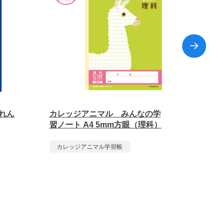
れん
カレッジアニマル みんなの学
カレッ
習ノート A4 5mm方眼（理科）
ぶん12
カレッジアニマル学習帳
カレッ