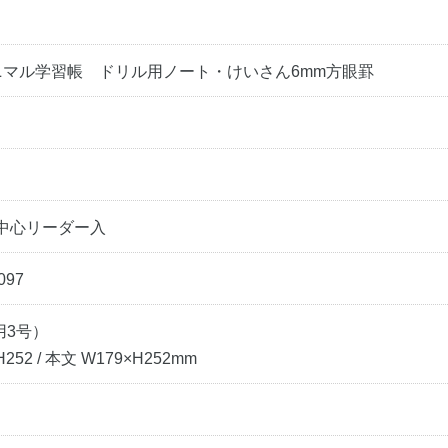
ニマル学習帳 ドリル用ノート・けいさん6mm方眼罫
 中心リーダー入
097
用3号）
252 / 本文 W179×H252mm