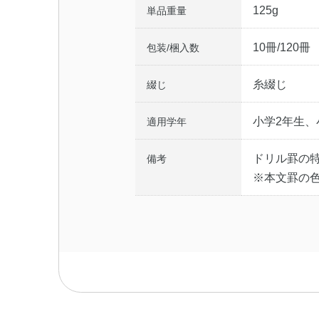
125g
単品重量
10冊/120冊
包装/梱入数
糸綴じ
綴じ
小学2年生、
適用学年
ドリル罫の
備考
※本文罫の