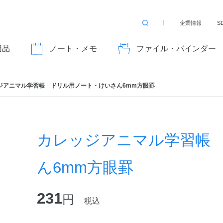
企業情報
S
検
索
す
用品
ノート・メモ
ファイル・バインダー
る
ジアニマル学習帳 ドリル用ノート・けいさん6mm方眼罫
カレッジアニマル学習帳
ん6mm方眼罫
231
円
税込