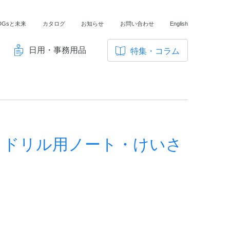
DGsと未来
カタログ
お知らせ
お問い合わせ
English
日用・事務用品
特集・コラム
サ
イ
ノートの豆知識
ト
探求・自主学習のすすめ
内
メ
工場フォトツアー
ニ
 ドリル用ノート・けいさ
アンケート
ュ
ー