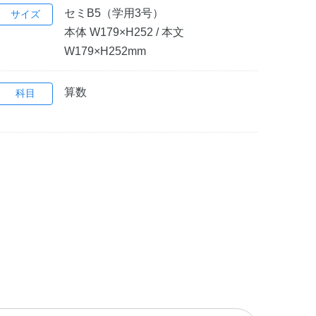
セミB5（学用3号）
サイズ
本体 W179×H252 / 本文
W179×H252mm
算数
科目