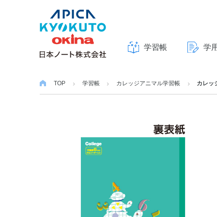
学習帳
学
本
文
TOP
学習帳
カレッジアニマル学習帳
カレッ
へ
ス
キ
ッ
プ