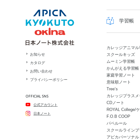
学習帳
カレッジアニマル
スクールキッズ
お知らせ
ムーミン学習帳
カタログ
かんがえる学習帳
お問い合わせ
家庭学習ノート
プライバシーポリシー
意味順ノート
Tree’s
カレッジプラスメ
OFFICIAL SNS
CDノート
公式アカウント
ROYAL Colle
日本ノート
F.O.B COOP
パペルール
スクールラインプ
アピカパーソナル