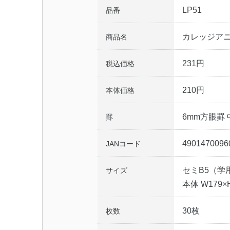
LP51
品番
カレッジア
商品名
231円
税込価格
210円
本体価格
6mm方眼罫
罫
4901470096
JANコード
セミB5（学
サイズ
本体 W179×H
30枚
枚数