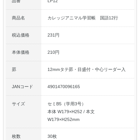
品番
LP12
商品名
カレッジアニマル学習帳 国語12行
税込価格
231円
本体価格
210円
罫
12mmタテ罫・目盛付・中心リーダー入
JANコード
4901470096165
サイズ
セミB5（学用3号）
本体 W179×H252 / 本文
W179×H252mm
枚数
30枚