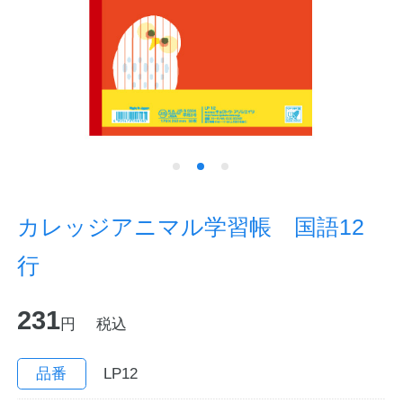
ノートの豆知識
探求・自主学習のすすめ
工場フォトツアー
アンケート
公式オンラインショップ
カレッジアニマル学習帳 国語12
行
企業情報
SDGsと未来
231
カタログ
お知らせ
円
税込
お問い合わせ
プライバシーポリシー
品番
LP12
English