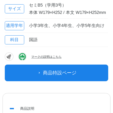
セミB5（学用3号）
サイズ
本体 W179×H252 / 本文 W179×H252mm
適用学年
小学3年生、小学4年生、小学5年生向け
科目
国語
マークの説明はこちら
教職員の皆さまへ
商品特設ページ
法人のお客様へ
OEMご希望の方へ
商品説明