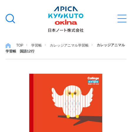
本
学習帳
検
文
メ
索
ニ
へ
ュ
す
ス
ー
学用品
を
る
キ
カレッジアニマル
TOP
学習帳
カレッジアニマル学習帳
開
学習帳 国語12行
閉
ッ
ノート・メモ
プ
ファイル・バインダー
日用・事務用品
特集・コラム