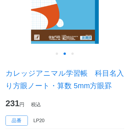
ノートの豆知識
探求・自主学習のすすめ
工場フォトツアー
アンケート
公式オンラインショップ
カレッジアニマル学習帳 科目名入
り方眼ノート・算数 5mm方眼罫
企業情報
SDGsと未来
231
カタログ
お知らせ
円
税込
お問い合わせ
プライバシーポリシー
品番
LP20
English