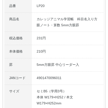
品番
LP20
商品名
カレッジアニマル学習帳 科目名入り方
眼ノート・算数 5mm方眼罫
税込価格
231円
本体価格
210円
罫
5mm方眼罫 中心リーダー入
JANコード
4901470096011
サイズ
セミB5（学用3号）
本体 W179×H252 / 本文
W179×H252mm