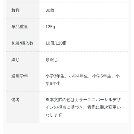
枚数
30枚
単品重量
125g
包装/梱入数
10冊/120冊
綴じ
糸綴じ
適用学年
小学3年生、小学4年生、小学5年生、小
学6年生
備考
※本文罫の色はカラーユニバーサルデザ
インの視点に基づき、青系に順次変更い
たします