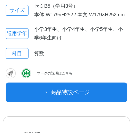
セミB5（学用3号）
サイズ
本体 W179×H252 / 本文 W179×H252mm
小学3年生、小学4年生、小学5年生、小
適用学年
学6年生向け
科目
算数
教職員の皆さまへ
マークの説明はこちら
法人のお客様へ
商品特設ページ
OEMご希望の方へ