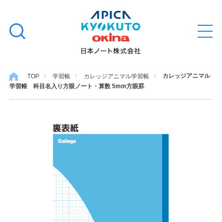
本
学習帳
検
文
メ
索
ニ
へ
ュ
す
ス
ー
学用品
を
る
キ
カレッジアニマル
TOP
学習帳
カレッジアニマル学習帳
開
学習帳 科目名入り方眼ノート・算数 5mm方眼罫
閉
ッ
ノート・メモ
プ
ファイル・バインダー
日用・事務用品
特集・コラム