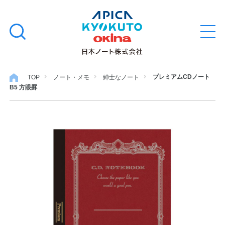
本
学習帳
検
文
メ
索
ニ
へ
ュ
す
ス
ー
学用品
を
る
キ
プレミアムCDノート
TOP
ノート・メモ
紳士なノート
開
B5 方眼罫
閉
ッ
ノート・メモ
プ
ファイル・バインダー
日用・事務用品
特集・コラム