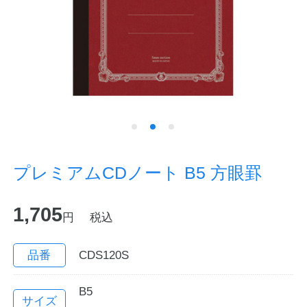
ノートの豆知識
探求・自主学習のすすめ
工場フォトツアー
アンケート
公式オンラインショップ
プレミアムCDノート B5 方眼罫
企業情報
SDGsと未来
1,705
円
税込
カタログ
お知らせ
品番
CDS120S
お問い合わせ
プライバシーポリシー
B5
English
サイズ