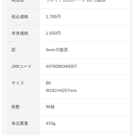
商品名
プレミアムCDノート B5 方眼罫
税込価格
1,705円
本体価格
1,550円
罫
5mm方眼罫
JANコード
4970090340057
サイズ
B5
W182×H257mm
枚数
96枚
単品重量
433g