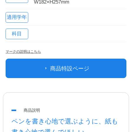
W182×H257mm
適用学年
科目
マークの説明はこちら
教職員の皆さまへ
商品特設ページ
法人のお客様へ
OEMご希望の方へ
商品説明
ペンを書き心地で選ぶように、紙も