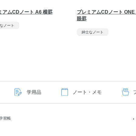
アムCDノート A6 横罫
プレミアムCDノート ONE 
眼罫
なノート
紳士なノート
学用品
ノート・メモ
学習帳