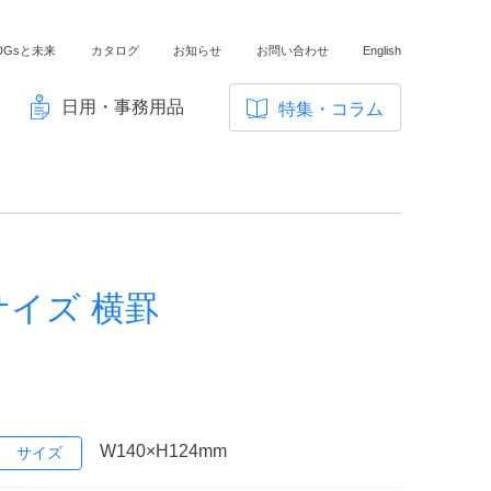
DGsと未来
カタログ
お知らせ
お問い合わせ
English
日用・事務用品
特集・コラム
サ
イ
ノートの豆知識
ト
探求・自主学習のすすめ
内
メ
工場フォトツアー
ニ
サイズ 横罫
アンケート
ュ
ー
W140×H124mm
サイズ