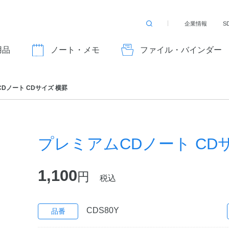
企業情報
S
検
索
す
用品
ノート・メモ
ファイル・バインダー
る
Dノート CDサイズ 横罫
プレミアムCDノート CD
1,100
円
税込
CDS80Y
品番