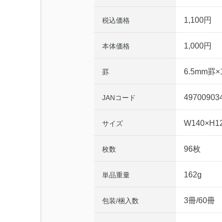
1,100円
税込価格
1,000円
本体価格
6.5mm罫×
罫
49700903
JANコード
W140×H1
サイズ
96枚
枚数
162g
単品重量
3冊/60冊
包装/梱入数