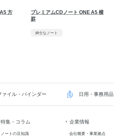
A5 方
プレミアムCDノート ONE A5 横
プレミア
罫
紳士な
紳士なノート
ファイル・バインダー
日用・事務用品
特集・コラム
企業情報
ノートの豆知識
会社概要・事業拠点