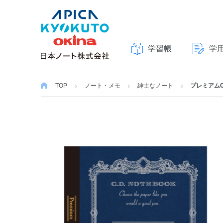
学習帳
学
本
文
TOP
ノート・メモ
紳士なノート
プレミアムC
へ
ス
キ
ッ
プ