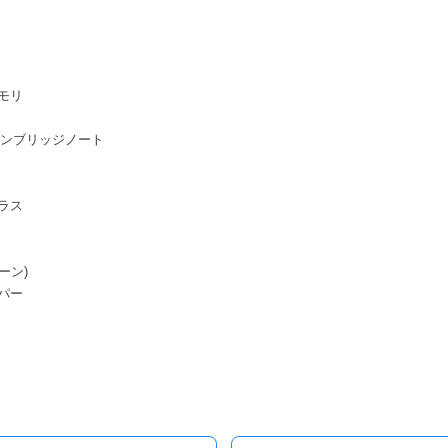
モリ
ge/ケンブリッジノート
ラス
ーン)
パー