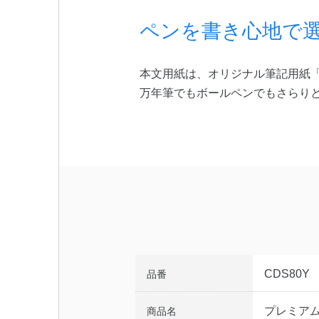
ペンを書き心地で
本文用紙は、オリジナル筆記用紙「A.Si
万年筆でもボールペンでもさらり
CDS80Y
品番
プレミアム
商品名