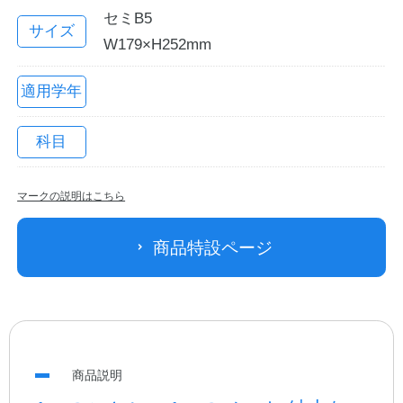
セミB5
サイズ
W179×H252mm
適用学年
科目
マークの説明はこちら
教職員の皆さまへ
商品特設ページ
法人のお客様へ
OEMご希望の方へ
商品説明