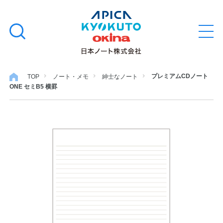
本
学習帳
検
文
メ
索
ニ
へ
ュ
す
ス
ー
学用品
を
る
キ
プレミアムCDノート
TOP
ノート・メモ
紳士なノート
開
ONE セミB5 横罫
閉
ッ
ノート・メモ
プ
ファイル・バインダー
日用・事務用品
特集・コラム