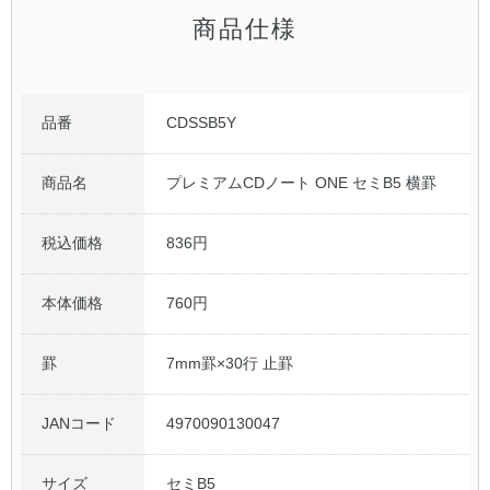
商品仕様
品番
CDSSB5Y
商品名
プレミアムCDノート ONE セミB5 横罫
税込価格
836円
本体価格
760円
罫
7mm罫×30行 止罫
JANコード
4970090130047
サイズ
セミB5