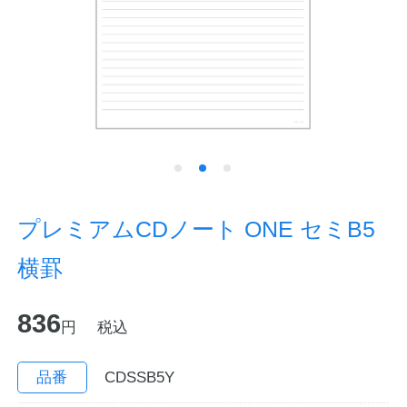
ノートの豆知識
探求・自主学習のすすめ
工場フォトツアー
アンケート
公式オンラインショップ
プレミアムCDノート ONE セミB5
横罫
企業情報
SDGsと未来
836
カタログ
お知らせ
円
税込
お問い合わせ
プライバシーポリシー
品番
CDSSB5Y
English