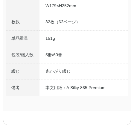
W179×H252mm
枚数
32枚（62ページ）
単品重量
151g
包装/梱入数
5冊/60冊
綴じ
糸かがり綴じ
備考
本文用紙：A.Silky 865 Premium