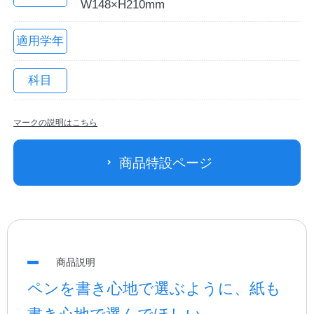
W148×H210mm
適用学年
科目
マークの説明はこちら
教職員の皆さまへ
商品特設ページ
法人のお客様へ
OEMご希望の方へ
商品説明
ペンを書き心地で選ぶように、紙も