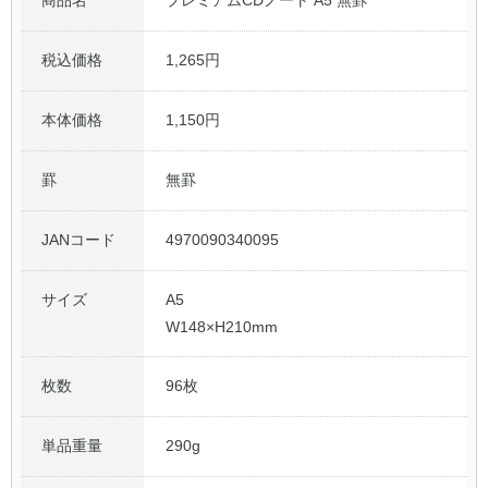
商品名
プレミアムCDノート A5 無罫
税込価格
1,265円
本体価格
1,150円
罫
無罫
JANコード
4970090340095
サイズ
A5
W148×H210mm
枚数
96枚
単品重量
290g