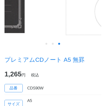
ノートの豆知識
探求・自主学習のすすめ
工場フォトツアー
アンケート
公式オンラインショップ
プレミアムCDノート A5 無罫
企業情報
SDGsと未来
1,265
円
税込
カタログ
お知らせ
品番
CDS90W
お問い合わせ
プライバシーポリシー
A5
English
サイズ