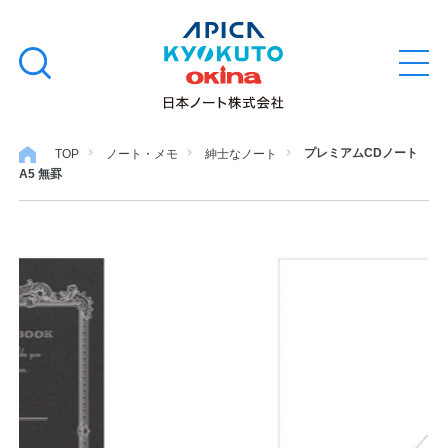
本
学習帳
検
文
メ
索
ニ
へ
ュ
す
ス
ー
学用品
を
る
キ
プレミアムCDノート
TOP
ノート・メモ
紳士なノート
開
A5 無罫
閉
ッ
ノート・メモ
プ
ファイル・バインダー
日用・事務用品
特集・コラム