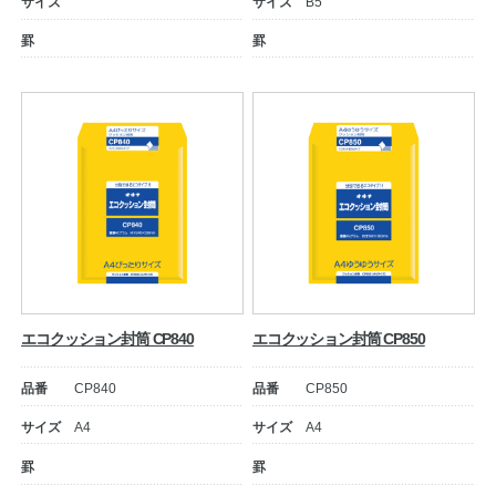
サイズ
サイズ
B5
罫
罫
教職員の皆さまへ
法人のお客様へ
エコクッション封筒 CP840
エコクッション封筒 CP850
品番
CP840
品番
CP850
OEMご希望の方へ
サイズ
A4
サイズ
A4
罫
罫