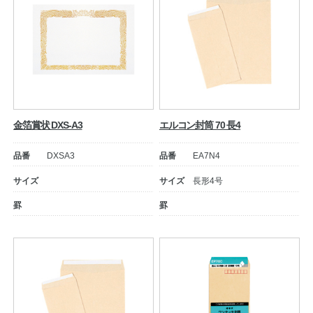
金箔賞状 DXS-A3
エルコン封筒 70 長4
品番
DXSA3
品番
EA7N4
サイズ
サイズ
長形4号
罫
罫