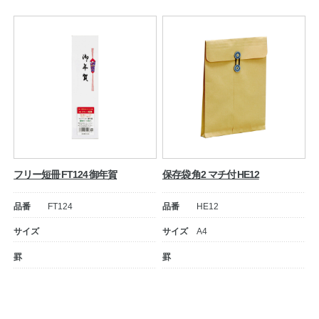
フリー短冊 FT124 御年賀
保存袋 角2 マチ付 HE12
品番
FT124
品番
HE12
サイズ
サイズ
A4
罫
罫