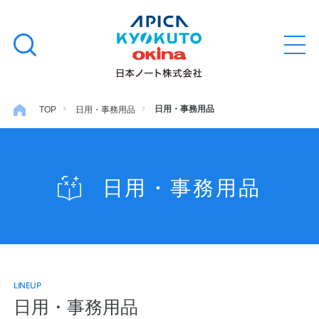
本
学習帳
検
文
メ
索
ニ
へ
ュ
す
ス
ー
学用品
を
る
キ
日用・事務用品
TOP
日用・事務用品
開
閉
ッ
ノート・メモ
プ
日用・事務用品
ファイル・バインダー
日用・事務用品
LINEUP
特集・コラム
日用・事務用品