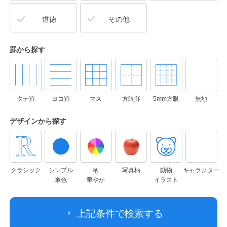
道徳
その他
罫から探す
タテ罫
ヨコ罫
マス
方眼罫
5mm方眼
無地
デザインから
探す
クラシック
シンプル
柄
写真柄
動物
キャラクター
単色
華やか
イラスト
上記条件で検索する