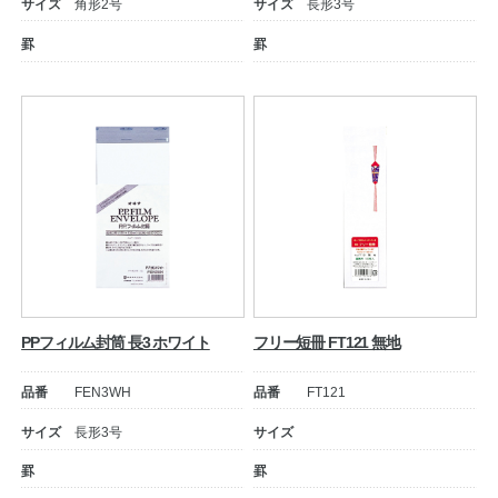
サイズ
角形2号
サイズ
長形3号
罫
罫
PPフィルム封筒 長3 ホワイト
フリー短冊 FT121 無地
品番
FEN3WH
品番
FT121
サイズ
長形3号
サイズ
罫
罫