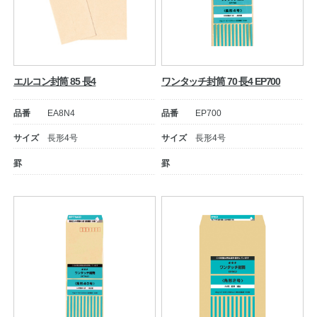
エルコン封筒 85 長4
ワンタッチ封筒 70 長4 EP700
品番
EA8N4
品番
EP700
サイズ
長形4号
サイズ
長形4号
罫
罫