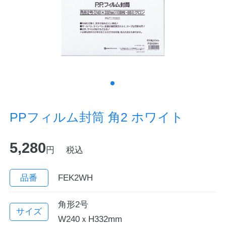
ノートの豆知識
探求・自主学習のすすめ
工場フォトツアー
アンケート
PPフィルム封筒 角2 ホワイト
公式オンラインショップ
5,280
円
税込
企業情報
SDGsと未来
カタログ
お知らせ
品番
FEK2WH
お問い合わせ
プライバシーポリシー
角形2号
サイズ
W240ｘH332mm
English