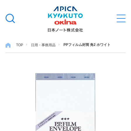
本
学習帳
検
文
メ
索
ニ
へ
ュ
す
ス
ー
学用品
を
る
キ
PPフィルム封筒 角2 ホワイト
TOP
日用・事務用品
開
閉
ッ
ノート・メモ
プ
ファイル・バインダー
日用・事務用品
特集・コラム