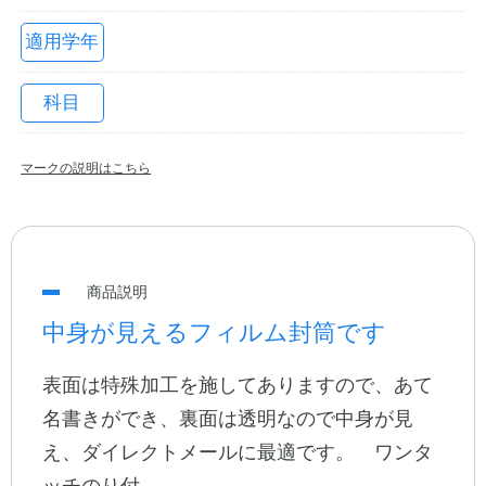
適用学年
科目
マークの説明はこちら
教職員の皆さまへ
商品説明
法人のお客様へ
中身が見えるフィルム封筒です
表面は特殊加工を施してありますので、あて
OEMご希望の方へ
名書きができ、裏面は透明なので中身が見
え、ダイレクトメールに最適です。 ワンタ