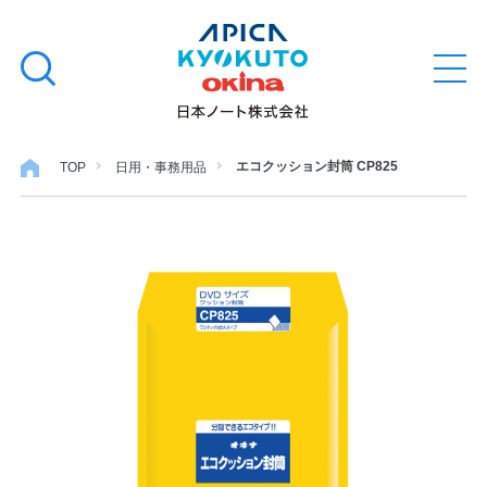
本
学習帳
検
文
メ
索
ニ
へ
ュ
す
ス
ー
学用品
を
る
キ
エコクッション封筒 CP825
TOP
日用・事務用品
開
閉
ッ
ノート・メモ
プ
ファイル・バインダー
日用・事務用品
特集・コラム