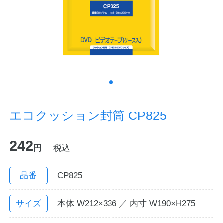
ノートの豆知識
探求・自主学習のすすめ
工場フォトツアー
アンケート
エコクッション封筒 CP825
公式オンラインショップ
242
円
税込
企業情報
SDGsと未来
カタログ
お知らせ
品番
CP825
お問い合わせ
プライバシーポリシー
サイズ
本体 W212×336 ／ 内寸 W190×H275
English