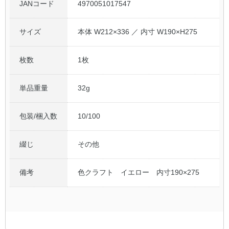
JANコード
4970051017547
サイズ
本体 W212×336 ／ 内寸 W190×H275
枚数
1枚
単品重量
32g
包装/梱入数
10/100
綴じ
その他
備考
色クラフト イエロー 内寸190×275