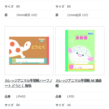
サイズ
B6
サイズ
B6
公式アカウント
罫
10mm横罫 10行
罫
12mm縦罫 12行
日本ノート
カレッジアニマル学習帳 ハーフノ
カレッジアニマル学習帳 A6 連絡
ート どうとく 無地
帳
品番
LPH55
品番
LP05
サイズ
B6
サイズ
A6