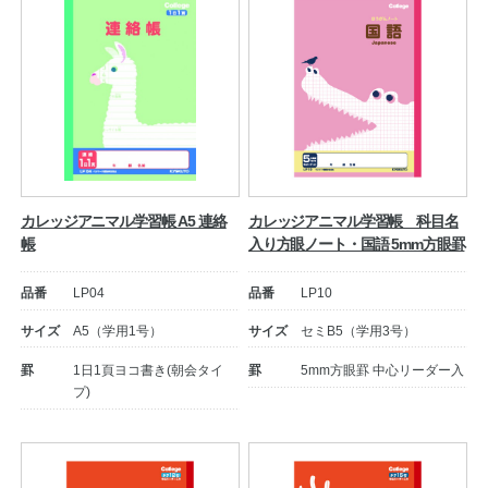
カレッジアニマル学習帳 A5 連絡
カレッジアニマル学習帳 科目名
帳
入り方眼ノート・国語 5mm方眼罫
品番
LP04
品番
LP10
サイズ
A5（学用1号）
サイズ
セミB5（学用3号）
罫
1日1頁ヨコ書き(朝会タイ
罫
5mm方眼罫 中心リーダー入
プ)