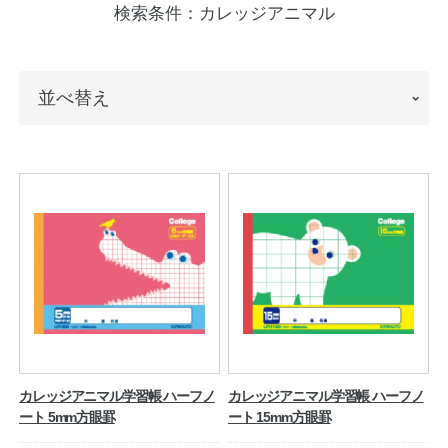
検索条件：
カレッジアニマル
ノートの豆知識
探求・自主学習のすすめ
並
並べ替え
工場フォトツアー
べ
替
アンケート
え
公式オンラインショップ
企業情報
SDGsと未来
カタログ
お知らせ
お問い合わせ
プライバシーポリシー
カレッジアニマル学習帳 ハーフノ
カレッジアニマル学習帳 ハーフノ
ート 5mm方眼罫
ート 15mm方眼罫
English