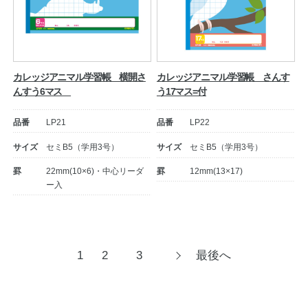
カレッジアニマル学習帳 横開さ
カレッジアニマル学習帳 さんす
んすう6マス
う17マス=付
品番
LP21
品番
LP22
サイズ
セミB5（学用3号）
サイズ
セミB5（学用3号）
罫
22mm(10×6)・中心リーダ
罫
12mm(13×17)
ー入
投
1
2
3
最後へ
次
へ
稿
ナ