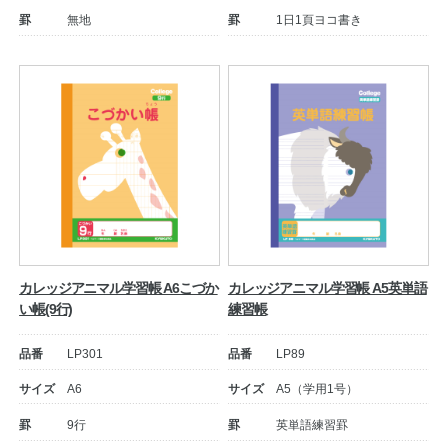
罫
無地
罫
1日1頁ヨコ書き
カレッジアニマル学習帳 A6こづか
カレッジアニマル学習帳 A5英単語
い帳(9行)
練習帳
品番
LP301
品番
LP89
サイズ
A6
サイズ
A5（学用1号）
罫
9行
罫
英単語練習罫