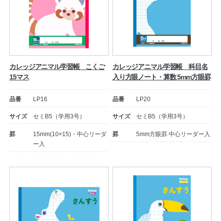
カレッジアニマル学習帳 こくご
カレッジアニマル学習帳 科目名
15マス
入り方眼ノート・算数 5mm方眼罫
品番
LP16
品番
LP20
サイズ
セミB5（学用3号）
サイズ
セミB5（学用3号）
罫
15mm(10×15)・中心リーダ
罫
5mm方眼罫 中心リーダー入
ー入