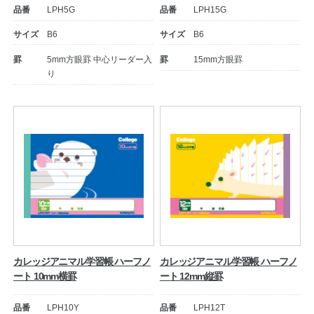
品番
LPH5G
品番
LPH15G
サイズ
B6
サイズ
B6
罫
5mm方眼罫 中心リーダー入
罫
15mm方眼罫
り
教職員の皆さまへ
法人のお客様へ
OEMご希望の方へ
カレッジアニマル学習帳 ハーフノ
カレッジアニマル学習帳 ハーフノ
ート 10mm横罫
ート 12mm縦罫
品番
LPH10Y
品番
LPH12T