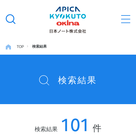
本
学習帳
検
文
メ
索
ニ
へ
ュ
す
ス
ー
学用品
を
る
キ
検索結果
TOP
開
閉
ッ
ノート・メモ
プ
検索結果
ファイル・バインダー
日用・事務用品
101
特集・コラム
件
検索結果