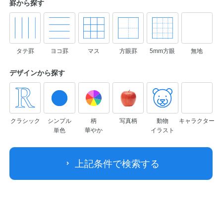
罫から探す
タテ罫
ヨコ罫
マス
方眼罫
5mm方眼
無地
デザインから
探す
クラシック
シンプル
柄
写真柄
動物
キャラクター
単色
華やか
イラスト
上記条件で検索する