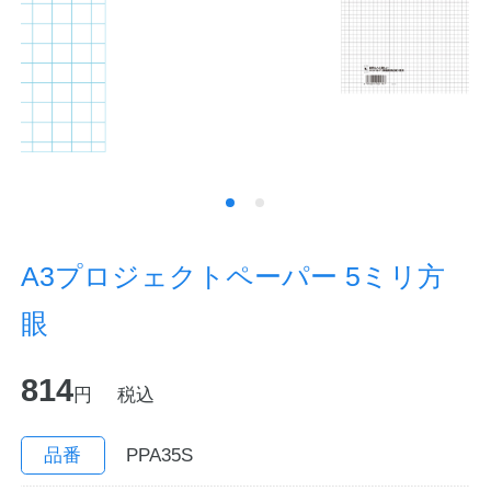
ノートの豆知識
探求・自主学習のすすめ
工場フォトツアー
アンケート
公式オンラインショップ
A3プロジェクトペーパー 5ミリ方
眼
企業情報
SDGsと未来
814
カタログ
お知らせ
円
税込
お問い合わせ
プライバシーポリシー
品番
PPA35S
English