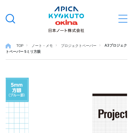
本
学習帳
検
文
メ
索
ニ
へ
ュ
す
ス
ー
学用品
を
る
キ
A3プロジェク
TOP
ノート・メモ
プロジェクトペーパー
開
トペーパー 5ミリ方眼
閉
ッ
ノート・メモ
プ
ファイル・バインダー
日用・事務用品
特集・コラム