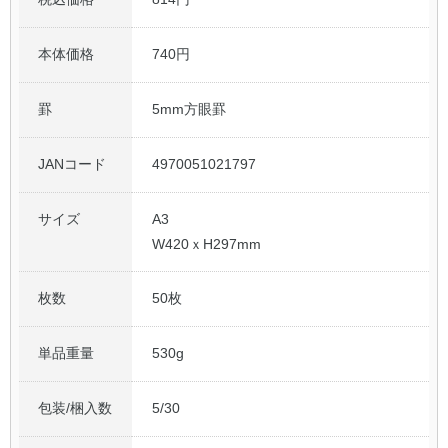
本体価格
740円
罫
5mm方眼罫
JANコード
4970051021797
サイズ
A3
W420ｘH297mm
枚数
50枚
単品重量
530g
包装/梱入数
5/30