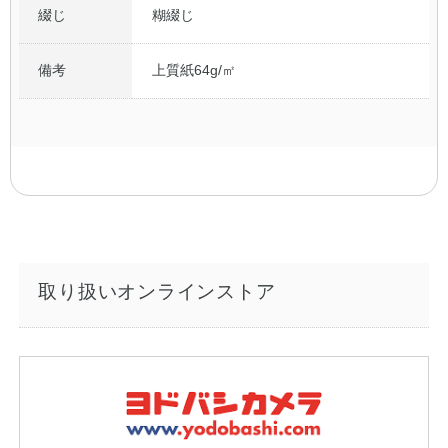
綴じ
糊綴じ
備考
上質紙64g/㎡
取り扱いオンラインストア