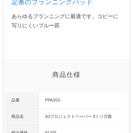
定番のプランニングパッド
公式アカウント
あらゆるプランニングに最適です。コピーに
写りにくいブルー罫
日本ノート
商品仕様
品番
PPA35S
商品名
A3プロジェクトペーパー 5ミリ方眼
税込価格
814円