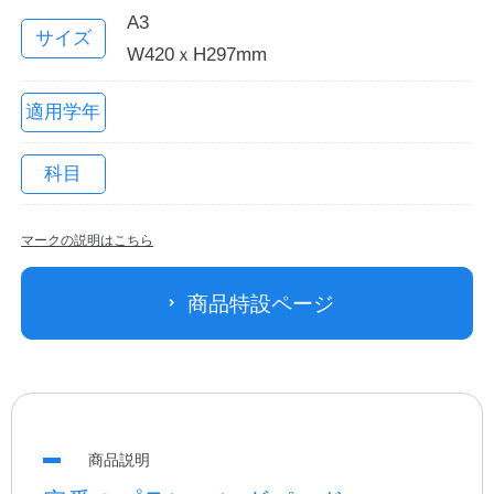
A3
サイズ
W420ｘH297mm
適用学年
科目
マークの説明はこちら
教職員の皆さまへ
商品特設ページ
法人のお客様へ
OEMご希望の方へ
商品説明