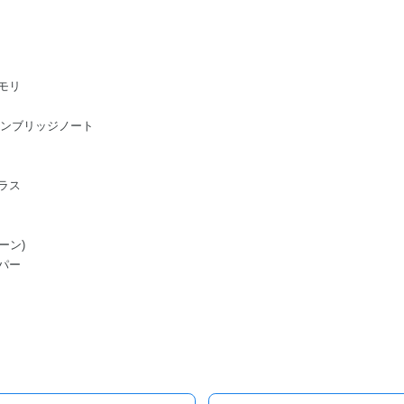
モリ
ge/ケンブリッジノート
ラス
ーン)
パー