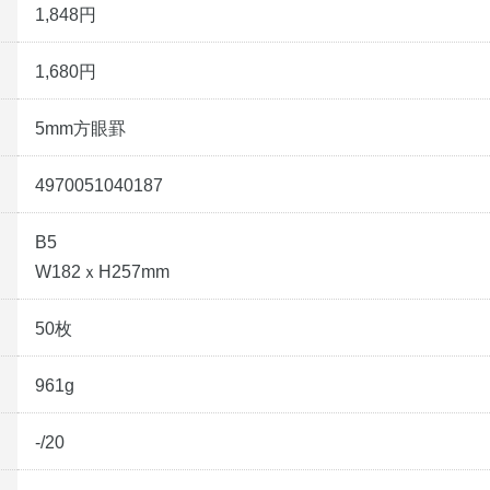
1,848円
1,680円
5mm方眼罫
4970051040187
B5
W182ｘH257mm
50枚
961g
-/20