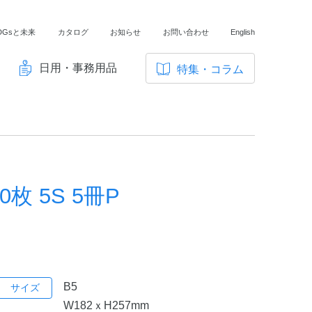
DGsと未来
カタログ
お知らせ
お問い合わせ
English
日用・事務用品
特集・コラム
サ
イ
ノートの豆知識
ト
探求・自主学習のすすめ
内
メ
工場フォトツアー
ニ
 5S 5冊P
アンケート
ュ
ー
B5
サイズ
W182ｘH257mm