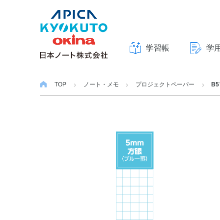
学習帳
学
本
文
TOP
ノート・メモ
プロジェクトペーパー
B
へ
ス
キ
ッ
プ