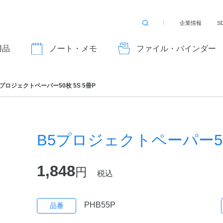
企業情報
S
検
索
す
用品
ノート・メモ
ファイル・バインダー
る
5プロジェクトペーパー50枚 5S 5冊P
B5プロジェクトペーパー50枚
1,848
円
税込
PHB55P
品番