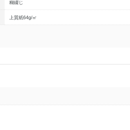
糊綴じ
上質紙64g/㎡