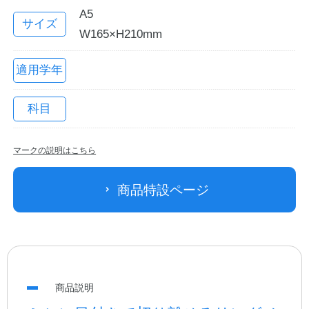
A5
サイズ
W165×H210mm
適用学年
科目
マークの説明はこちら
教職員の皆さまへ
商品特設ページ
法人のお客様へ
OEMご希望の方へ
商品説明