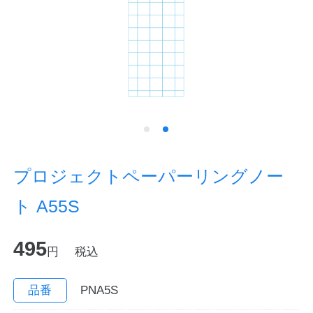
ノートの豆知識
探求・自主学習のすすめ
工場フォトツアー
アンケート
公式オンラインショップ
プロジェクトペーパーリングノー
ト A55S
企業情報
SDGsと未来
495
カタログ
お知らせ
円
税込
お問い合わせ
プライバシーポリシー
品番
PNA5S
English