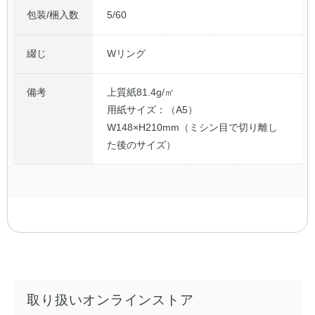
包装/梱入数
5/60
綴じ
Wリング
備考
上質紙81.4g/㎡
用紙サイズ：（A5）
W148×H210mm（ミシン目で切り離し
た後のサイズ）
取り扱いオンラインストア