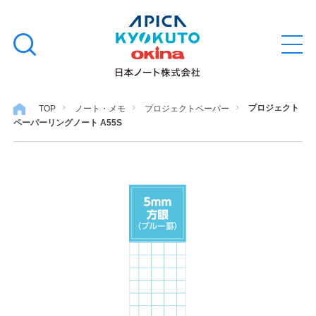
本
学習帳
検
文
メ
索
ニ
へ
ュ
す
ス
ー
学用品
を
る
キ
プロジェクト
TOP
ノート・メモ
プロジェクトペーパー
開
ペーパーリングノート A55S
閉
ッ
ノート・メモ
プ
ファイル・バインダー
日用・事務用品
特集・コラム