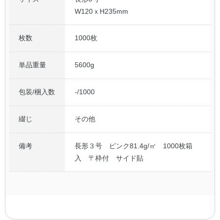
W120ｘH235mm
枚数
1000枚
単品重量
5600g
包装/梱入数
-/1000
綴じ
その他
備考
長形３号 ピンク81.4g/㎡ 1000枚箱
入 〒枠付 サイド貼