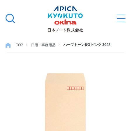
本
学習帳
検
文
メ
索
ニ
へ
ュ
す
ス
ー
学用品
を
る
キ
ハーフトーン長3 ピンク 3048
TOP
日用・事務用品
開
閉
ッ
ノート・メモ
プ
ファイル・バインダー
日用・事務用品
特集・コラム