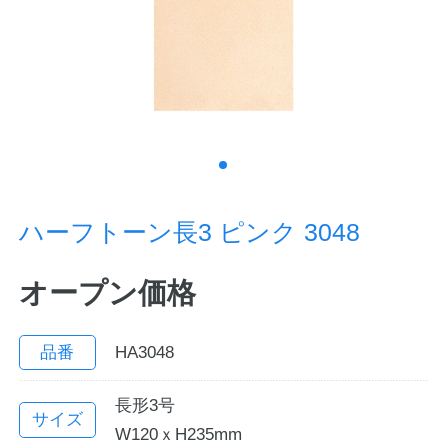
ノートの豆知識
探求・自主学習のすすめ
工場フォトツアー
アンケート
ハーフトーン長3 ピンク 3048
公式オンラインショップ
オープン価格
企業情報
SDGsと未来
カタログ
お知らせ
品番
HA3048
お問い合わせ
プライバシーポリシー
長形3号
サイズ
W120ｘH235mm
English