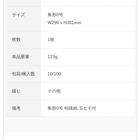
サイズ
角形0号
W290ｘH381mm
枚数
1枚
単品重量
123g
包装/梱入数
10/100
綴じ
その他
備考
角形0号 特殊紙 玉ヒモ付