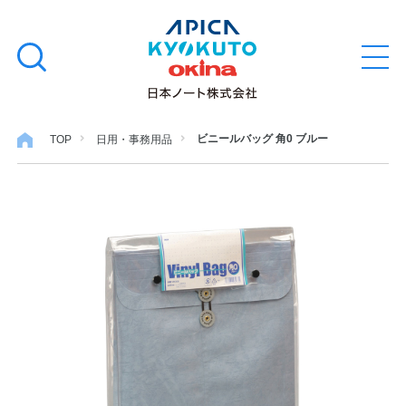
本
学習帳
検
文
メ
索
ニ
へ
ュ
す
ス
ー
学用品
を
る
キ
ビニールバッグ 角0 ブルー
TOP
日用・事務用品
開
閉
ッ
ノート・メモ
プ
ファイル・バインダー
日用・事務用品
特集・コラム