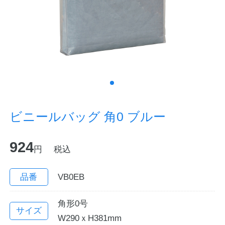
ノートの豆知識
探求・自主学習のすすめ
工場フォトツアー
アンケート
ビニールバッグ 角0 ブルー
公式オンラインショップ
924
円
税込
企業情報
SDGsと未来
カタログ
お知らせ
品番
VB0EB
お問い合わせ
プライバシーポリシー
角形0号
サイズ
W290ｘH381mm
English