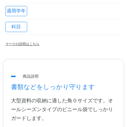
適用学年
科目
マークの説明はこちら
教職員の皆さまへ
商品説明
法人のお客様へ
書類などをしっかり守ります
大型資料の収納に適した角０サイズです。オ
OEMご希望の方へ
ールシーズンタイプのビニール袋でしっかり
ガードします。