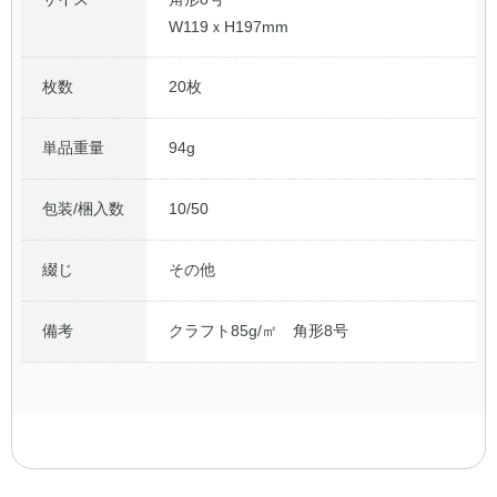
W119ｘH197mm
枚数
20枚
単品重量
94g
包装/梱入数
10/50
綴じ
その他
備考
クラフト85g/㎡ 角形8号