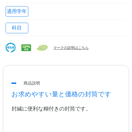
適用学年
科目
マークの説明はこちら
教職員の皆さまへ
商品説明
法人のお客様へ
お求めやすい量と価格の封筒です
封緘に便利な糊付きの封筒です。
OEMご希望の方へ