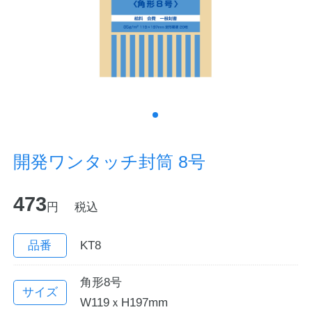
ノートの豆知識
探求・自主学習のすすめ
工場フォトツアー
アンケート
開発ワンタッチ封筒 8号
公式オンラインショップ
473
円
税込
企業情報
SDGsと未来
カタログ
お知らせ
品番
KT8
お問い合わせ
プライバシーポリシー
角形8号
サイズ
W119ｘH197mm
English