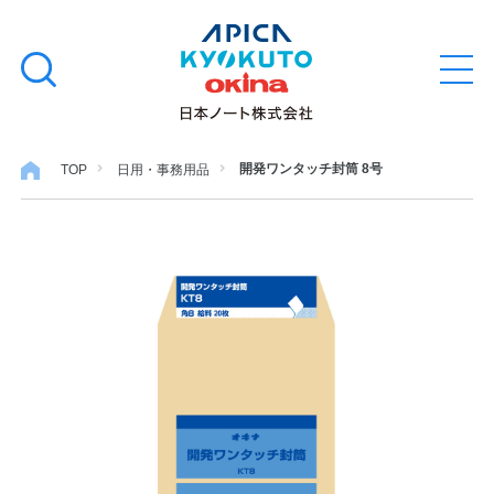
本
学習帳
検
文
メ
索
ニ
へ
ュ
す
ス
ー
学用品
を
る
キ
開発ワンタッチ封筒 8号
TOP
日用・事務用品
開
閉
ッ
ノート・メモ
プ
ファイル・バインダー
日用・事務用品
特集・コラム