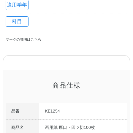
適用学年
科目
マークの説明はこちら
教職員の皆さまへ
商品仕様
法人のお客様へ
OEMご希望の方へ
品番
KE1254
商品名
画用紙 厚口・四ツ切100枚