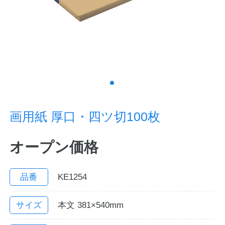
ノートの豆知識
探求・自主学習のすすめ
工場フォトツアー
アンケート
画用紙 厚口・四ツ切100枚
公式オンラインショップ
オープン価格
企業情報
SDGsと未来
カタログ
お知らせ
品番
KE1254
お問い合わせ
プライバシーポリシー
サイズ
本文 381×540mm
English