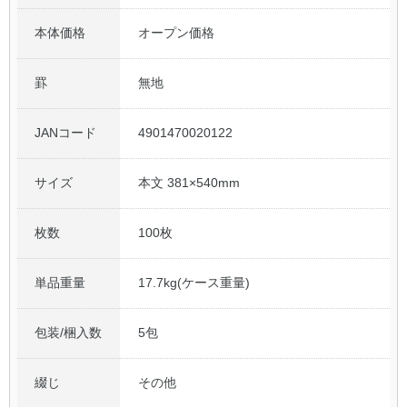
本体価格
オープン価格
公式アカウント
罫
無地
日本ノート
JANコード
4901470020122
サイズ
本文 381×540mm
枚数
100枚
単品重量
17.7kg(ケース重量)
包装/梱入数
5包
綴じ
その他