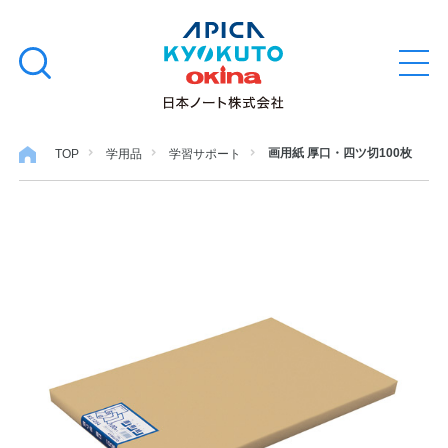
本
学習帳
検
文
メ
索
ニ
へ
ュ
す
ス
ー
学用品
を
る
キ
画用紙 厚口・四ツ切100枚
TOP
学用品
学習サポート
開
閉
ッ
ノート・メモ
プ
ファイル・バインダー
日用・事務用品
特集・コラム