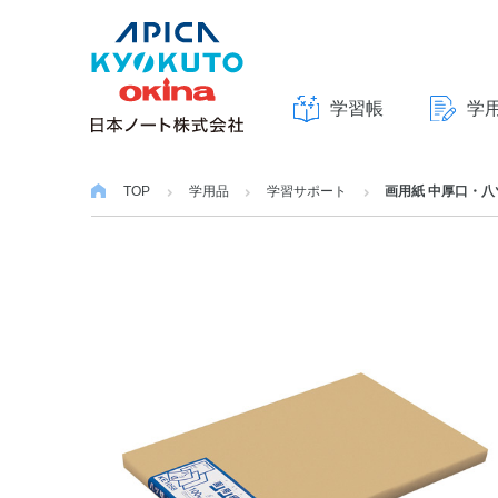
学習帳
学
本
文
TOP
学用品
学習サポート
画用紙 中厚口・八
へ
ス
キ
ッ
プ