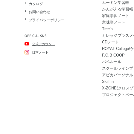
ムーミン学習帳
カタログ
かんがえる学習帳
お問い合わせ
家庭学習ノート
プライバシーポリシー
意味順ノート
Tree’s
カレッジプラスメ
OFFICIAL SNS
CDノート
公式アカウント
ROYAL Colle
日本ノート
F.O.B COOP
パペルール
スクールラインプ
アピカパーソナル
Skill in
X-ZONE(クロスゾ
プロジェクトペー