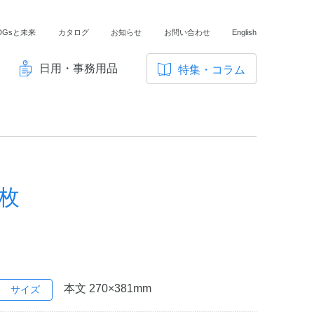
DGsと未来
カタログ
お知らせ
お問い合わせ
English
日用・事務用品
特集・コラム
サ
イ
ノートの豆知識
ト
探求・自主学習のすすめ
内
メ
工場フォトツアー
ニ
0枚
アンケート
ュ
ー
本文 270×381mm
サイズ