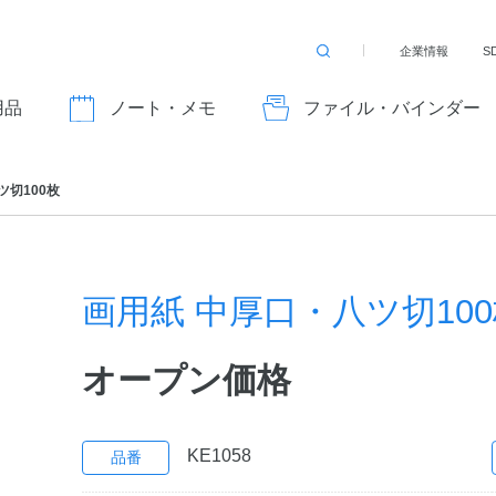
企業情報
S
検
索
す
用品
ノート・メモ
ファイル・バインダー
る
ツ切100枚
画用紙 中厚口・八ツ切10
オープン価格
KE1058
品番