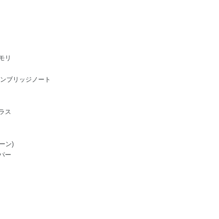
モリ
ge/ケンブリッジノート
ラス
ーン)
パー