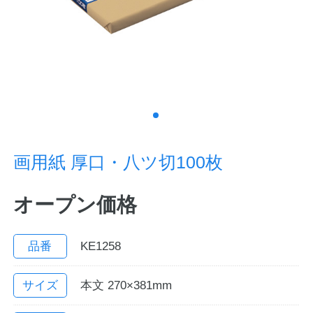
ノートの豆知識
探求・自主学習のすすめ
工場フォトツアー
アンケート
画用紙 厚口・八ツ切100枚
公式オンラインショップ
オープン価格
企業情報
SDGsと未来
カタログ
お知らせ
品番
KE1258
お問い合わせ
プライバシーポリシー
サイズ
本文 270×381mm
English