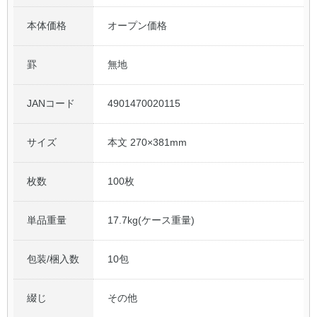
本体価格
オープン価格
公式アカウント
罫
無地
日本ノート
JANコード
4901470020115
サイズ
本文 270×381mm
枚数
100枚
単品重量
17.7kg(ケース重量)
包装/梱入数
10包
綴じ
その他