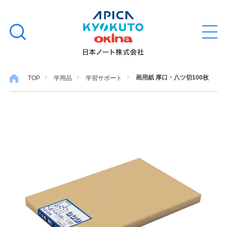
本
学習帳
検
文
メ
索
ニ
へ
ュ
す
ス
ー
学用品
を
る
キ
画用紙 厚口・八ツ切100枚
TOP
学用品
学習サポート
開
閉
ッ
ノート・メモ
プ
ファイル・バインダー
日用・事務用品
特集・コラム