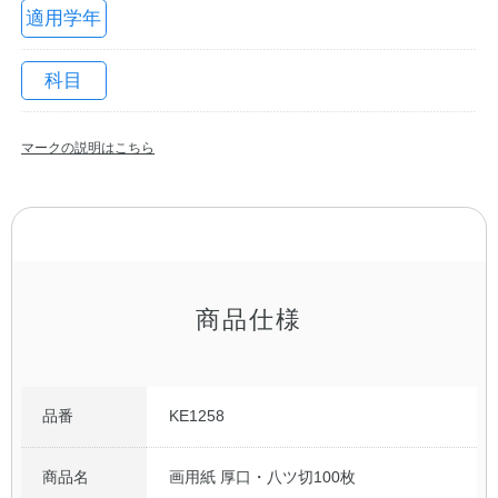
適用学年
科目
マークの説明はこちら
教職員の皆さまへ
商品仕様
法人のお客様へ
OEMご希望の方へ
品番
KE1258
商品名
画用紙 厚口・八ツ切100枚