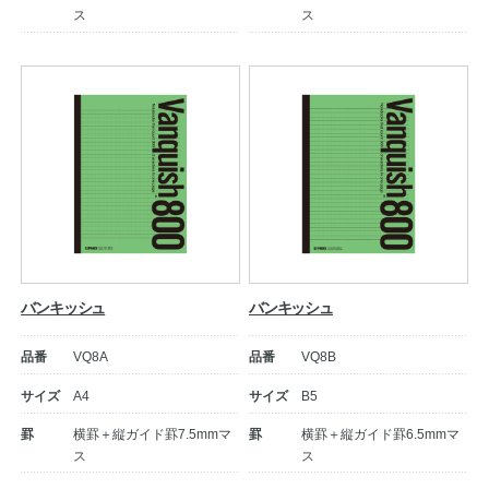
ス
ス
公式アカウント
日本ノート
バンキッシュ
バンキッシュ
品番
VQ8A
品番
VQ8B
サイズ
A4
サイズ
B5
罫
横罫＋縦ガイド罫7.5mmマ
罫
横罫＋縦ガイド罫6.5mmマ
ス
ス