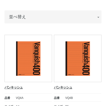
ノートの豆知識
並
並べ替え
探求・自主学習のすすめ
べ
工場フォトツアー
替
え
アンケート
公式オンラインショップ
企業情報
SDGsと未来
カタログ
お知らせ
バンキッシュ
バンキッシュ
お問い合わせ
プライバシーポリシー
品番
VQ4A
品番
VQ4B
English