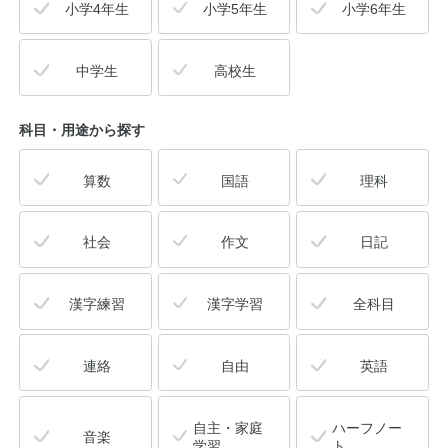
小学4年生
小学5年生
小学6年生
中学生
高校生
科目・用途
から探す
算数
国語
理科
社会
作文
日記
漢字練習
漢字学習
全科目
連絡
自由
英語
自主・家庭
ハーフノー
音楽
学習
ト