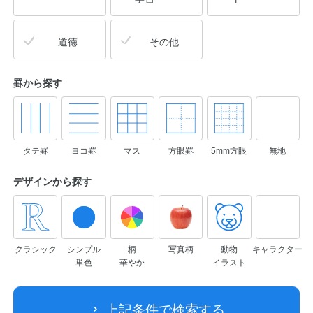
道徳
その他
罫から探す
タテ罫
ヨコ罫
マス
方眼罫
5mm方眼
無地
デザインから
探す
クラシック
シンプル
柄
写真柄
動物
キャラクター
単色
華やか
イラスト
上記条件で検索する