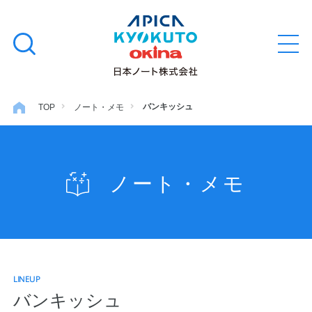
本
学習帳
検
文
メ
索
ニ
へ
ュ
す
ス
ー
学用品
を
る
キ
バンキッシュ
TOP
ノート・メモ
開
閉
ッ
ノート・メモ
プ
ノート・メモ
ファイル・バインダー
日用・事務用品
LINEUP
特集・コラム
バンキッシュ