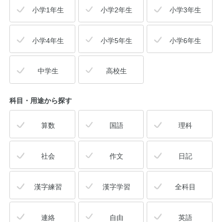
小学1年生
小学2年生
小学3年生
公式アカウント
小学4年生
小学5年生
小学6年生
日本ノート
中学生
高校生
科目・用途
から探す
算数
国語
理科
社会
作文
日記
漢字練習
漢字学習
全科目
連絡
自由
英語