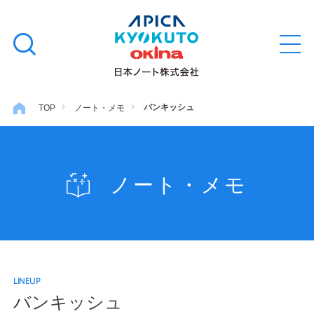
本
学習帳
検
文
メ
索
ニ
へ
ュ
す
ス
ー
学用品
を
る
キ
バンキッシュ
TOP
ノート・メモ
開
閉
ッ
ノート・メモ
プ
ノート・メモ
ファイル・バインダー
日用・事務用品
LINEUP
特集・コラム
バンキッシュ