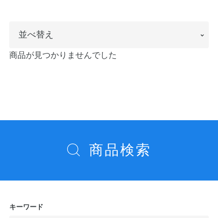
ノートの豆知識
並
並べ替え
探求・自主学習のすすめ
べ
商品が見つかりませんでした
工場フォトツアー
替
え
アンケート
公式オンラインショップ
商品検索
企業情報
SDGsと未来
カタログ
お知らせ
お問い合わせ
プライバシーポリシー
キーワード
English