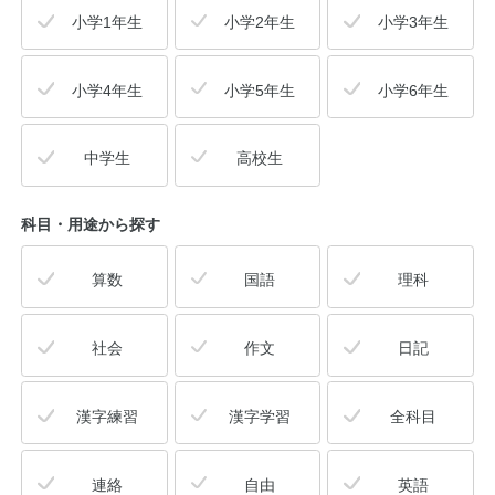
小学1年生
小学2年生
小学3年生
公式アカウント
小学4年生
小学5年生
小学6年生
日本ノート
中学生
高校生
科目・用途
から探す
算数
国語
理科
社会
作文
日記
漢字練習
漢字学習
全科目
連絡
自由
英語