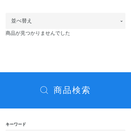
ノートの豆知識
並
並べ替え
探求・自主学習のすすめ
べ
商品が見つかりませんでした
工場フォトツアー
替
え
アンケート
公式オンラインショップ
商品検索
企業情報
SDGsと未来
カタログ
お知らせ
お問い合わせ
プライバシーポリシー
キーワード
English