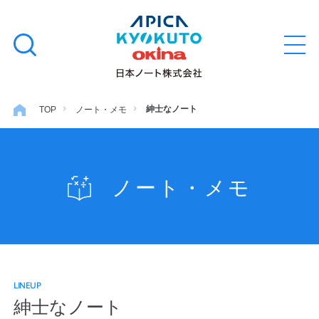
本
学習帳
検
文
メ
索
ニ
へ
ュ
す
ス
ー
学用品
を
る
キ
紳士なノート
TOP
ノート・メモ
開
閉
ッ
ノート・メモ
プ
ノート・メモ
ファイル・バインダー
日用・事務用品
LINEUP
特集・コラム
紳士なノート