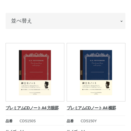
ノートの豆知識
並
並べ替え
探求・自主学習のすすめ
べ
工場フォトツアー
替
え
アンケート
公式オンラインショップ
企業情報
SDGsと未来
カタログ
お知らせ
プレミアムCDノート A4 方眼罫
プレミアムCDノート A4 横罫
お問い合わせ
プライバシーポリシー
品番
CDS150S
品番
CDS150Y
English