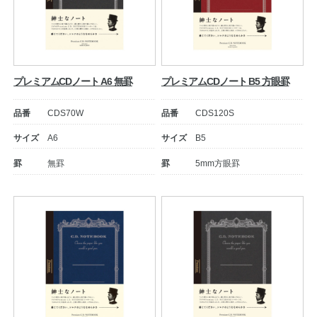
プレミアムCDノート A6 無罫
プレミアムCDノート B5 方眼罫
品番
CDS70W
品番
CDS120S
サイズ
A6
サイズ
B5
罫
無罫
罫
5mm方眼罫