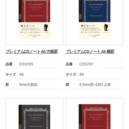
プレミアムCDノート A6 方眼罫
プレミアムCDノート A6 横罫
品番
CDS70S
品番
CDS70Y
サイズ
A6
サイズ
A6
罫
5mm方眼罫
罫
6.5mm罫×18行 止罫