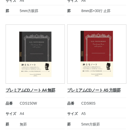
サイズ
A4
サイズ
A4
罫
5mm方眼罫
罫
8mm罫×30行 止罫
教職員の皆さまへ
法人のお客様へ
プレミアムCDノート A4 無罫
プレミアムCDノート A5 方眼罫
品番
CDS150W
品番
CDS90S
OEMご希望の方へ
サイズ
A4
サイズ
A5
罫
無罫
罫
5mm方眼罫