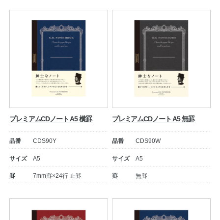
公式アカウント
日本ノート
プレミアムCDノート A5 横罫
プレミアムCDノート A5 無罫
品番
CDS90Y
品番
CDS90W
サイズ
A5
サイズ
A5
罫
7mm罫×24行 止罫
罫
無罫