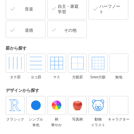
自主・家庭
ハーフノー
音楽
学習
ト
道徳
その他
罫から探す
タテ罫
ヨコ罫
マス
方眼罫
5mm方眼
無地
デザインから
探す
クラシック
シンプル
柄
写真柄
動物
キャラクター
単色
華やか
イラスト