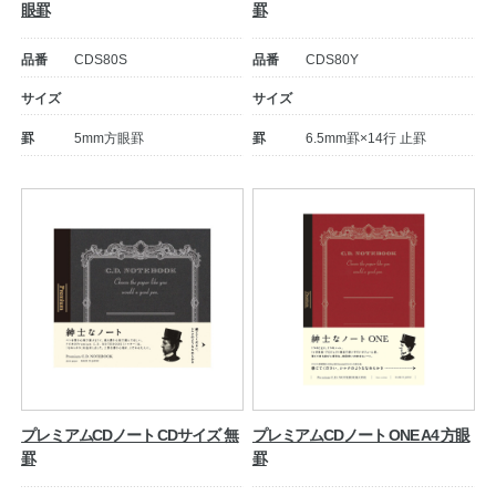
眼罫
罫
品番
CDS80S
品番
CDS80Y
サイズ
サイズ
罫
5mm方眼罫
罫
6.5mm罫×14行 止罫
プレミアムCDノート CDサイズ 無
プレミアムCDノート ONE A4 方眼
罫
罫