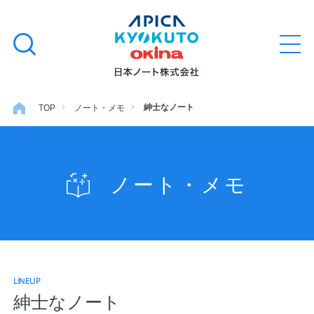
本
学習帳
検
文
メ
索
ニ
へ
ュ
す
ス
ー
学用品
を
る
キ
紳士なノート
TOP
ノート・メモ
開
閉
ッ
ノート・メモ
プ
ノート・メモ
ファイル・バインダー
日用・事務用品
LINEUP
特集・コラム
紳士なノート