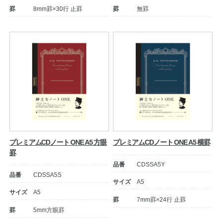
罫
8mm罫×30行 止罫
罫
無罫
プレミアムCDノート ONE A5 方眼
プレミアムCDノート ONE A5 横罫
罫
品番
CDSSA5Y
品番
CDSSA5S
サイズ
A5
サイズ
A5
罫
7mm罫×24行 止罫
罫
5mm方眼罫