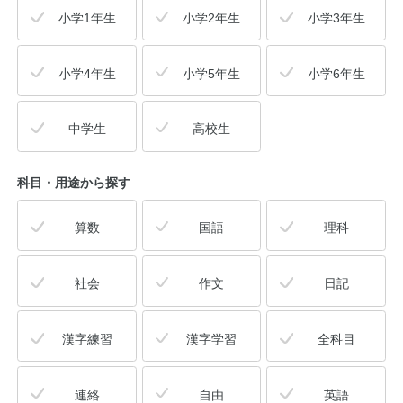
小学1年生
小学2年生
小学3年生
公式アカウント
小学4年生
小学5年生
小学6年生
日本ノート
中学生
高校生
科目・用途
から探す
算数
国語
理科
社会
作文
日記
漢字練習
漢字学習
全科目
連絡
自由
英語