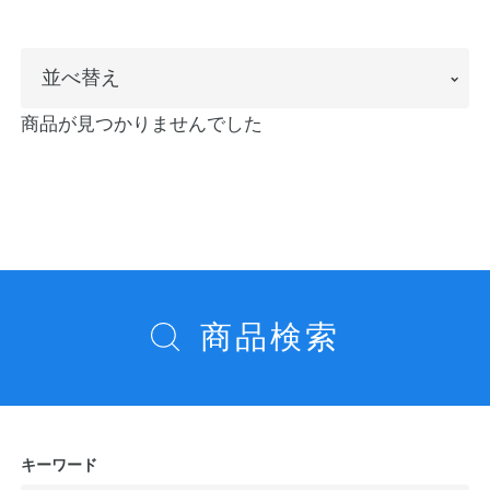
ノートの豆知識
並
並べ替え
探求・自主学習のすすめ
べ
商品が見つかりませんでした
工場フォトツアー
替
え
アンケート
公式オンラインショップ
商品検索
企業情報
SDGsと未来
カタログ
お知らせ
お問い合わせ
プライバシーポリシー
キーワード
English