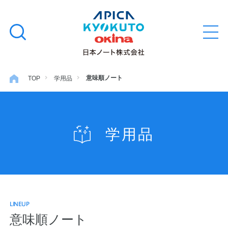
本
学習帳
検
文
メ
索
ニ
へ
ュ
す
ス
ー
学用品
を
る
キ
意味順ノート
TOP
学用品
開
閉
ッ
ノート・メモ
プ
学用品
ファイル・バインダー
日用・事務用品
LINEUP
特集・コラム
意味順ノート