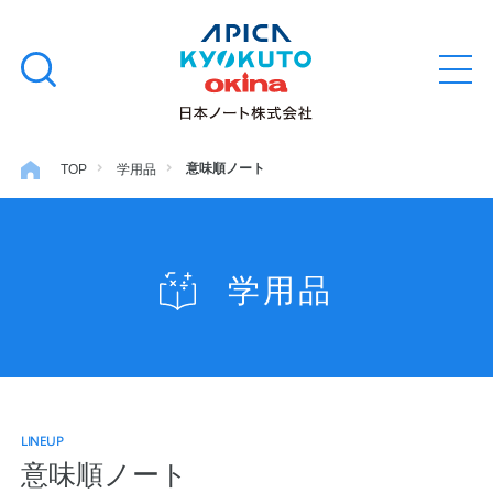
本
学習帳
検
文
メ
索
ニ
へ
ュ
す
ス
ー
学用品
を
る
キ
意味順ノート
TOP
学用品
開
閉
ッ
ノート・メモ
プ
学用品
ファイル・バインダー
日用・事務用品
LINEUP
特集・コラム
意味順ノート