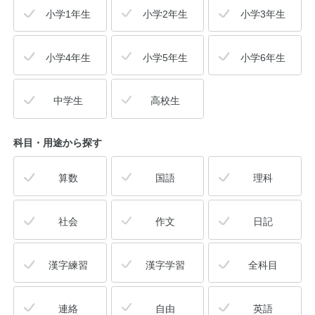
小学1年生
小学2年生
小学3年生
公式アカウント
小学4年生
小学5年生
小学6年生
日本ノート
中学生
高校生
科目・用途
から探す
算数
国語
理科
社会
作文
日記
漢字練習
漢字学習
全科目
連絡
自由
英語