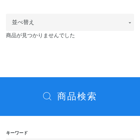
ノートの豆知識
並
並べ替え
探求・自主学習のすすめ
べ
商品が見つかりませんでした
工場フォトツアー
替
え
アンケート
公式オンラインショップ
商品検索
企業情報
SDGsと未来
カタログ
お知らせ
お問い合わせ
プライバシーポリシー
キーワード
English