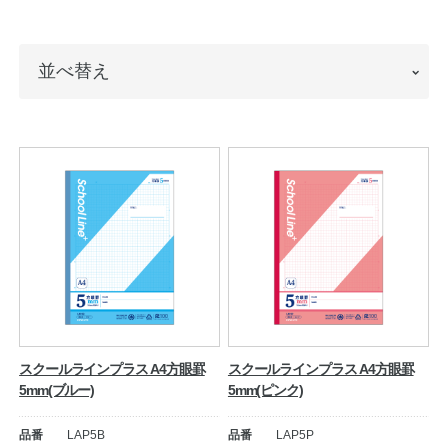
ノートの豆知識
並
並べ替え
探求・自主学習のすすめ
べ
工場フォトツアー
替
え
アンケート
公式オンラインショップ
企業情報
SDGsと未来
カタログ
お知らせ
スクールラインプラス A4方眼罫
スクールラインプラス A4方眼罫
5mm(ブルー)
5mm(ピンク)
お問い合わせ
プライバシーポリシー
品番
LAP5B
品番
LAP5P
English