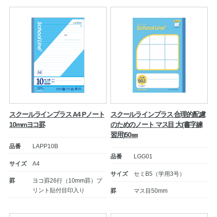
スクールラインプラス A4 Pノート
スクールラインプラス 合理的配慮
10mmヨコ罫
のためのノート マス目 大(書字練
習用)50㎜
品番
LAPP10B
品番
LGG01
サイズ
A4
サイズ
セミB5（学用3号）
罫
ヨコ罫26行（10mm罫）プ
リント貼付目印入り
罫
マス目50mm