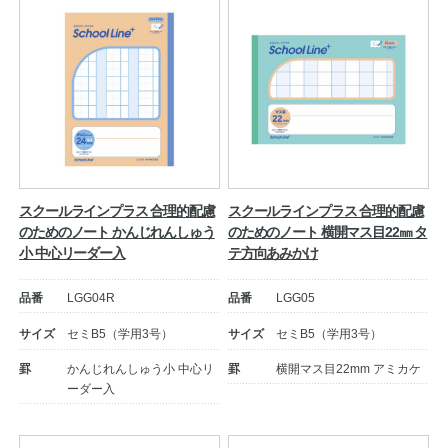
スクールラインプラス 合理的配慮
スクールラインプラス 合理的配慮
のためのノート かんじれんしゅう
のためのノート 横開マス目22㎜ タ
小 中心リーダー入
テ方向あみかけ
品番
LGG04R
品番
LGG05
サイズ
セミB5（学用3号）
サイズ
セミB5（学用3号）
罫
かんじれんしゅう小 中心リ
罫
横開マス目22mm アミカケ
ーダー入