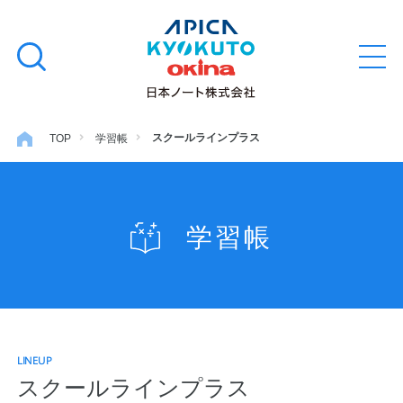
本
学習帳
検
文
メ
索
ニ
へ
ュ
す
ス
ー
学用品
を
る
キ
スクールラインプラス
TOP
学習帳
開
閉
ッ
ノート・メモ
プ
学習帳
ファイル・バインダー
日用・事務用品
LINEUP
特集・コラム
スクールラインプラス