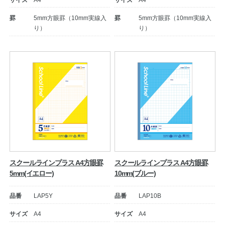
サイズ
A4
サイズ
A4
罫
5mm方眼罫（10mm実線入
罫
5mm方眼罫（10mm実線入
公式アカウント
り）
り）
日本ノート
スクールラインプラス A4方眼罫
スクールラインプラス A4方眼罫
5mm(イエロー)
10mm(ブルー)
品番
LAP5Y
品番
LAP10B
サイズ
A4
サイズ
A4