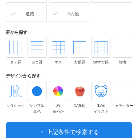
道徳
その他
罫から探す
タテ罫
ヨコ罫
マス
方眼罫
5mm方眼
無地
デザインから
探す
クラシック
シンプル
柄
写真柄
動物
キャラクター
単色
華やか
イラスト
上記条件で検索する