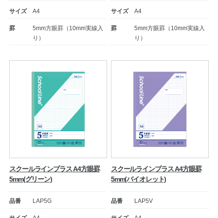
サイズ
A4
サイズ
A4
罫
5mm方眼罫（10mm実線入
罫
5mm方眼罫（10mm実線入
り）
り）
教職員の皆さまへ
法人のお客様へ
スクールラインプラス A4方眼罫
スクールラインプラス A4方眼罫
5mm(グリーン)
5mm(バイオレット)
OEMご希望の方へ
品番
LAP5G
品番
LAP5V