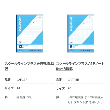
スクールラインプラス A4英習罫13
スクールラインプラス A4 Pノート
段
5mm方眼罫
品番
LAP13F
品番
LAPP5B
サイズ
A4
サイズ
A4
罫
英習罫13段
罫
5mm方眼罫（10mm実線入
り）プリント貼付目印入り