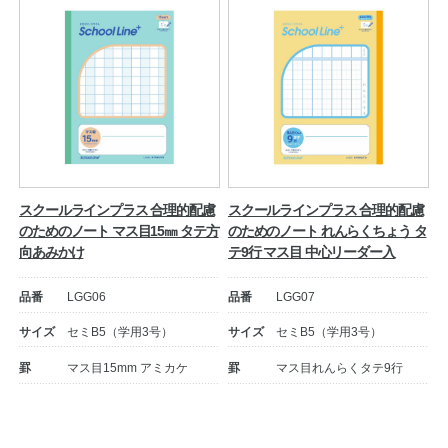
スクールラインプラス 合理的配慮
スクールラインプラス 合理的配慮
のためのノート マス目15㎜ タテ方
のためのノート れんらくちょう タ
向あみかけ
テ9行 マス目 中心リーダー入
品番
LGG06
品番
LGG07
サイズ
セミB5（学用3号）
サイズ
セミB5（学用3号）
罫
マス目15mm アミカケ
罫
マス目れんらくタテ9行