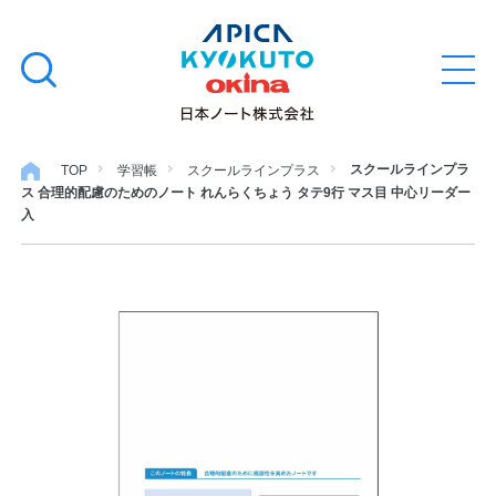
本
学習帳
検
文
メ
索
ニ
へ
ュ
す
ス
ー
学用品
を
る
キ
スクールラインプラ
TOP
学習帳
スクールラインプラス
開
ス 合理的配慮のためのノート れんらくちょう タテ9行 マス目 中心リーダー
閉
ッ
ノート・メモ
入
プ
ファイル・バインダー
日用・事務用品
特集・コラム