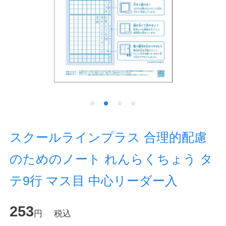
ノートの豆知識
探求・自主学習のすすめ
工場フォトツアー
アンケート
公式オンラインショップ
スクールラインプラス 合理的配慮
企業情報
SDGsと未来
のためのノート れんらくちょう タ
カタログ
お知らせ
テ9行 マス目 中心リーダー入
お問い合わせ
プライバシーポリシー
253
円
税込
English