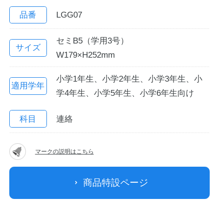
品番
LGG07
セミB5（学用3号）
サイズ
W179×H252mm
小学1年生、小学2年生、小学3年生、小
適用学年
学4年生、小学5年生、小学6年生向け
教職員の皆さまへ
科目
連絡
法人のお客様へ
マークの説明はこちら
商品特設ページ
OEMご希望の方へ