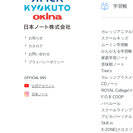
学習帳
カレッジアニマル
スクールキッズ
お知らせ
ムーミン学習帳
カタログ
かんがえる学習帳
お問い合わせ
家庭学習ノート
プライバシーポリシー
意味順ノート
Tree’s
カレッジプラスメ
OFFICIAL SNS
CDノート
公式アカウント
ROYAL Colle
日本ノート
F.O.B COOP
パペルール
スクールラインプ
アピカパーソナル
Skill in
X-ZONE(クロスゾ