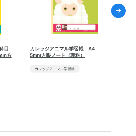
科目
カレッジアニマル学習帳 A4
カレッ
mm方
5mm方眼ノート（理科）
学習ノ
カレッジアニマル学習帳
カレッ