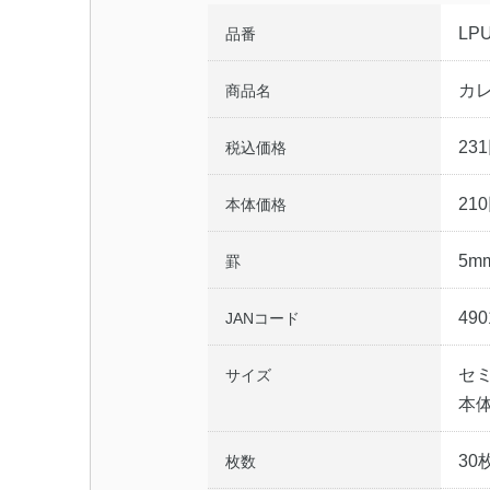
LP
品番
カ
商品名
23
税込価格
21
本体価格
5
罫
490
JANコード
セミ
サイズ
本体
30
枚数