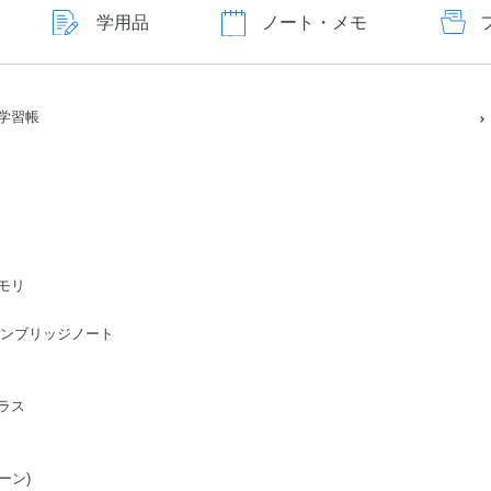
学用品
ノート・メモ
学習帳
モリ
ge/ケンブリッジノート
ラス
ーン)