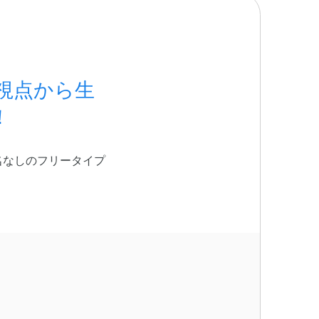
視点から生
！
名なしのフリータイプ