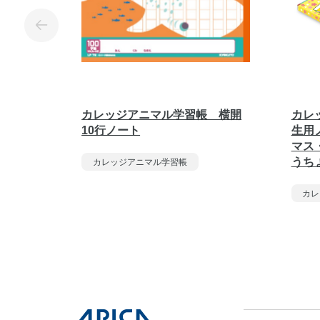
カレッジアニマル学習帳 横開
カレ
10行ノート
生用
マス
うち
カレッジアニマル学習帳
カレ