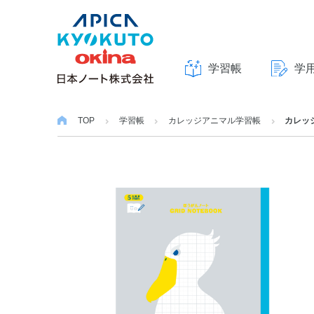
学習帳
学
本
文
TOP
学習帳
カレッジアニマル学習帳
カレッ
へ
ス
キ
ッ
プ