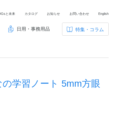
DGsと未来
カタログ
お知らせ
お問い合わせ
English
日用・事務用品
特集・コラム
サ
イ
ノートの豆知識
ト
探求・自主学習のすすめ
内
メ
工場フォトツアー
ニ
の学習ノート 5mm方眼
アンケート
ュ
ー