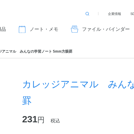
企業情報
S
検
索
す
用品
ノート・メモ
ファイル・バインダー
る
ジアニマル みんなの学習ノート 5mm方眼罫
カレッジアニマル みんな
罫
231
円
税込