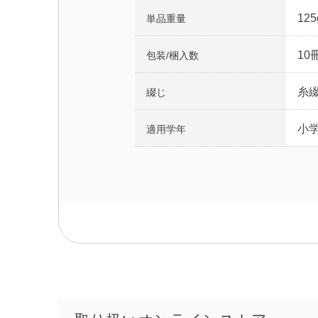
125
単品重量
10
包装/梱入数
糸
綴じ
小
適用学年