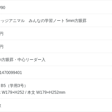
U90
レッジアニマル みんなの学習ノート 5mm方眼罫
1円
0円
mm方眼罫・中心リーダー入
1470099401
B5（学用3号）
 W179×H252 / 本文 W179×H252mm
枚