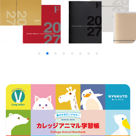
ノートの豆知識
探求・自主学習のすすめ
工場フォトツアー
アンケート
公式オンラインショップ
商
企業情報
SDGsと未来
品
一
カタログ
お知らせ
覧
お問い合わせ
プライバシーポリシー
English