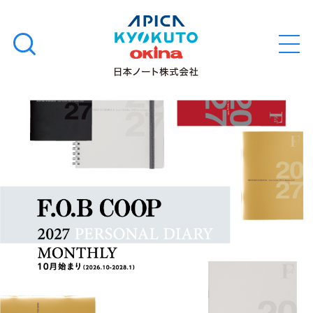
本
学習帳
検
文
メ
索
ニ
へ
ュ
す
ス
ー
学用品
を
る
キ
開
閉
ッ
ノート・メモ
プ
ファイル・バインダー
日用・事務用品
特集・コラム