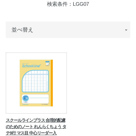
検索条件：
LGG07
ノートの豆知識
探求・自主学習のすすめ
並
並べ替え
工場フォトツアー
べ
替
アンケート
え
公式オンラインショップ
企業情報
SDGsと未来
カタログ
お知らせ
お問い合わせ
プライバシーポリシー
スクールラインプラス 合理的配慮
のためのノート れんらくちょう タ
テ9行 マス目 中心リーダー入
English