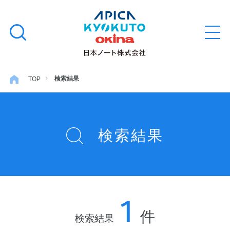
本
学習帳
検
文
メ
索
ニ
へ
ュ
す
ス
ー
学用品
を
る
キ
検索結果
TOP
開
閉
ッ
ノート・メモ
プ
検索結果
ファイル・バインダー
日用・事務用品
1
特集・コラム
件
検索結果