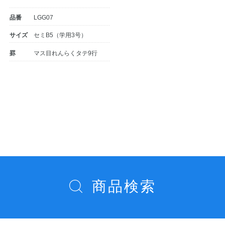
品番
LGG07
サイズ
セミB5（学用3号）
罫
マス目れんらくタテ9行
投
教職員の皆さまへ
稿
ナ
ビ
法人のお客様へ
ゲ
ー
商品検索
OEMご希望の方へ
シ
ョ
ン